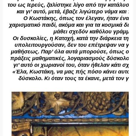
του ως Ιερεύς, ζαλίστηκε λίγο από την κατάλυσι 
και γι’ αυτό, μετά, έβαζε λιγώτερο νάμα και π
Ο Κωστάκης, όπως τον έλεγαν, ήταν ένα χ
χαρισματικό παιδί, ακόμα και για τα κοσμικά δεδ
μάθει σχεδόν καθόλου γράμματ
Οι δυσκολίες, η Κατοχή, κατά την διάρκεια της 
υπολειτουργούσαν, δεν του επέτρεψαν να γευ
μαθήσεως. Παρ’ όλα αυτά μπορούσε, όπως ο ίδι
πράξεις μαθηματικές, λογαριασμούς δύσκολους
γι’ αυτό οι χωριανοί του, όταν ήθελαν κάτι σχετ
«Έλα, Κωστάκη, να μας πής πόσο κάνει αυτό κι 
δύσκολο. Κι όταν τους τα έκανε, μετά τον γέμ