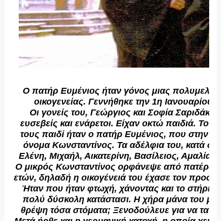
Ο πατήρ Ευμένιος ήταν γόνος μιας πολυμελο
οικογενείας. Γεννήθηκε την 1η Ιανουαρίου τ
Οι γονείς του, Γεώργιος και Σοφία Σαριδάκη
ευσεβείς και ενάρετοι. Είχαν οκτώ παιδιά. Το ό
τους παιδί ήταν ο πατήρ Ευμένιος, που στην βά
όνομα Κωνσταντίνος. Τα αδέλφια του, κατά σει
Ελένη, Μιχαήλ, Αικατερίνη, Βασίλειος, Αμαλία, 
Ο μικρός Κωνσταντίνος ορφάνεψε από πατέρα σε
ετών, δηλαδή η οικογένειά του έχασε τον προστά
Ήταν που ήταν φτωχή, χάνοντας και το στήριγμ
πολύ δύσκολη κατάστασι. Η χήρα μάνα του με τ
θρέψη τόσα στόματα; Ξενοδούλευε για να τα φ