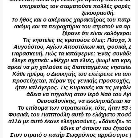
υπηρεσίας τον σταματούσε πολλές φορές με τ
ξεκουρασθή.
Το ήθος και ο ακέραιος χαρακτήρας του πατρό
ακόμη και τα πειραχτήρια του στρατού να αργο
ξέρανε ότι είναι καλόγερος.
Τις νηστείες τις κρατούσε όλες: Πάσχα, Χρ
Αυγούστου, Αγίων Αποστόλων και, φυσικά, Δευτ
Παρασκευή. Πώς τα κατάφερνε; Ένας συνάδελφό
έλεγε σχετικά: «Μέχρι και ελιές, ψωμί και κρεμ
αρκεί να μη χαλούσε τις διατεταγμένες νηστείες 
Κάθε ημέρα, ο Διοικητής του επέτρεπε να αποσύ
προσεύχεται, πέραν της γενικής Προσευχής, επ
ήταν καλόγερος. Τις Κυριακές και τις μεγάλες 
άδεια να πηγαίνη στον Ιερό Ναό του Αγίο
Θεσσαλονίκης, να εκκλησιάζεται και ν
Το επίδομα των στρατιωτών, τότε, ήταν 53 δρ
Φυσικά, του Παππούλη αυτό το ελάχιστο ποσό όχ
αλλά με αυτό έκανε ελεημοσύνες, «δάνειζε» του
έδινε σ’ όποιον του ζητούσε.
Στον στρατό ο πατήρ Σωφρόνιος αρρώστησε βα