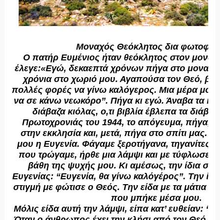
Μοναχός Θεόκλητος δια φωτοφαν
Ο πατήρ Ευμένιος ήταν θεόκλητος στον μοναχι
έλεγε:«Εγώ, δεκαεπτά χρόνων πήγα στο μοναστή
χρόνια στο χωριό μου. Αγαπούσα τον Θεό, βέ
πολλές φορές να γίνω καλόγερος. Μια μέρα μου 
να σε κάνω νεωκόρο”. Πήγα κι εγώ. Άναβα τα κα
διάβαζα κιόλας, ο,τι βιβλία έβλεπα τα διάβα
Πρωτοχρονιάς του 1944, το απόγευμα, πήγα, ά
στην εκκλησία και, μετά, πήγα στο σπίτι μας. Ή
μου η Ευγενία. Φάγαμε ξεροτήγανα, τηγανίτες κ
που τρώγαμε, ήρθε μια λάμψι και με τύφλωσε κ
βάθη της ψυχής μου. Κι αμέσως, την ίδια στι
Ευγενίας: “Ευγενία, θα γίνω καλόγέρος”. Την ίδια
στιγμή με φώτισε ο Θεός. Την είδα με τα μάτια μο
που μπήκε μέσα μου.
Μόλις είδα αυτή την λάμψι, είπα κατ’ ευθείαν: “
Όταν ο άνθρωπος έχει την κλήσι από τον Θεό για