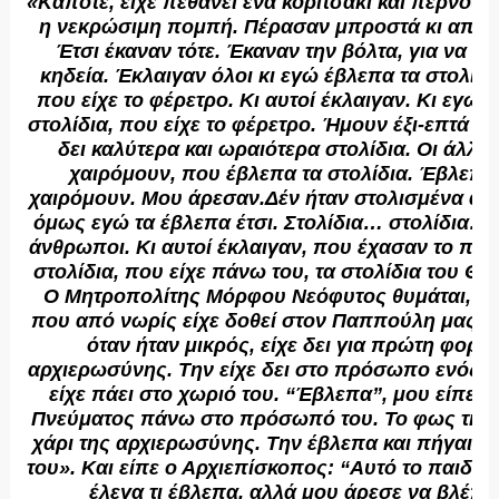
«Κάποτε, είχε πεθάνει ένα κοριτσάκι και περνού
η νεκρώσιμη πομπή. Πέρασαν μπροστά κι από τ
Έτσι έκαναν τότε. Έκαναν την βόλτα, για να γί
κηδεία. Έκλαιγαν όλοι κι εγώ έβλεπα τα στολίδι
που είχε το φέρετρο. Κι αυτοί έκλαιγαν. Κι εγώ 
στολίδια, που είχε το φέρετρο. Ήμουν έξι-επτά χρ
δει καλύτερα και ωραιότερα στολίδια. Οι άλλοι
χαιρόμουν, που έβλεπα τα στολίδια. Έβλεπα 
χαιρόμουν. Μου άρεσαν.Δέν ήταν στολισμένα α
όμως εγώ τα έβλεπα έτσι. Στολίδια… στολίδια… όχ
άνθρωποι. Κι αυτοί έκλαιγαν, που έχασαν το παιδ
στολίδια, που είχε πάνω του, τα στολίδια του Θε
Ο Μητροπολίτης Μόρφου Νεόφυτος θυμάται, σχε
που από νωρίς είχε δοθεί στον Παππούλη μας: 
όταν ήταν μικρός, είχε δει για πρώτη φορά 
αρχιερωσύνης. Την είχε δει στο πρόσωπο ενός 
είχε πάει στο χωριό του. “Έβλεπα”, μου είπε, 
Πνεύματος πάνω στο πρόσωπό του. Το φως της 
χάρι της αρχιερωσύνης. Την έβλεπα και πήγαιν
του». Και είπε ο Αρχιεπίσκοπος: “Αυτό το παιδί τ
έλεγα τι έβλεπα, αλλά μου άρεσε να βλέπω