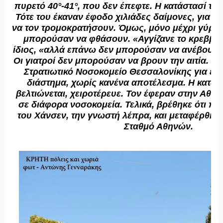
πυρετό 40°-41°, που δεν έπεφτε. Η κατάστασί το
Τότε του έκαναν έφοδο χιλιάδες δαίμονες, για να
να τον τρομοκρατήσουν. Όμως, μόνο μέχρι γύρω
μπορούσαν να φθάσουν. «Αγγίζανε το κρεββάτ
ίδιος, «αλλά επάνω δεν μπορούσαν να ανέβουν
Οι γιατροί δεν μπορούσαν να βρουν την αιτία. Ν
Στρατιωτικό Νοσοκομείο Θεσσαλονίκης για έν
διάστημα, χωρίς κανένα αποτέλεσμα. Η κατάστ
βελτιώνεται, χειροτέρευε. Τον έφεραν στην Αθή
σε διάφορα νοσοκομεία. Τελικά, βρέθηκε ότι πά
του Χάνσεν, την γνωστή λέπρα, και μεταφέρθηκε
Σταθμό Αθηνών.