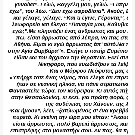
γυναίκα”. Γελώ, Βαγγέλη μου, γελώ. “Γιατρέ 
έχω”, του λέω. “Δεν έχω αφροδίσια”. Ακούς, Βα
και γέλαγε, γέλαγε. “Και τι έγινε, Γέροντα;”, ε
λεωφορείο και έλεγα: “Παναγία μου, Καλυβιανή
εγώ;”.Με πλησιάζει ένας άνθρωπος και μου λέε
πω, είσαι άρρωστος από λέπρα, να πας στο ν
Αθήνα. Είμαι κι εγώ άρρωστος άπ’ αύτό.Να πά
στην Αγία Βαρβάρα”». Επήγε ο πατήρ Ευμένιος σ
είδαν και του άρχισαν την θεραπεία. Εκεί συν
Νικηφόρο, που ευωδιάζουν τα λείψαν
Και ο Μόρφου Νεόφυτος μας έλε
«Υπήρχε τότε ένας νόμος, που έλεγε ότι έπρεπε 
ήταν σε νεανική ηλικία, να πάνε στρατιωτικό. 
Φανταστείτε τώρα, τον κούρεψαν. Κι αυτός πήγε.
στην Θεσσαλονίκη, κι εκεί, για πρώτη φορά, φ
της ασθένειας του Χάνσεν, της λέ
“Και ήμουν”, λέει, “ξαπλωμένος σ’ ένα κρεββάτι
πυρετό. Κι εκείνη την ώρα μου είπαν: “Άκουσε
είσαι άρρωστος, πολύ βαρειά άρρωστος, και δε
επιστρέψης στο μοναστήρι σου. Αν πας, θα πρέπ