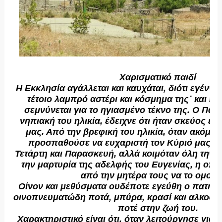
Χαρισματικό παιδί
Η Εκκλησία αγάλλεται και καυχάται, διότι εγέννη
τέτοιο λαμπρό αστέρι και κόσμημα της˙ και η
σεμνύνεται για το ηγιασμένο τέκνο της. Ο Πα
νηπιακή του ηλικία, έδειχνε ότι ήταν σκεύος εκ
μας. Από την βρεφική του ηλικία, όταν ακόμα 
προσπαθούσε να ευχαριστή τον Κύριό μας, α
Τετάρτη και Παρασκευή, αλλά κοιμόταν όλη την
την μαρτυρία της αδελφής του Ευγενίας, η οποί
από την μητέρα τους να το ομολο
Οίνον και μεθύσματα ουδέποτε εγεύθη ο πατήρ
οινοπνευματώδη ποτά, μπύρα, κρασί και αλκοολ
ποτέ στην ζωή του.
Χαρακτηριστικό είναι ότι, όταν λειτούργησε γι