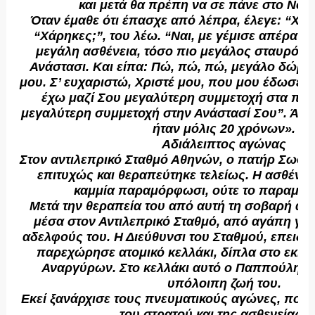
και μετά θα πρέπη να σε πάνε στο Νοσ
Όταν έμαθε ότι έπασχε από λέπρα, έλεγε: “Χά
“Χάρηκες;”, του λέω. “Ναι, με γέμισε απέραντ
μεγάλη ασθένεια, τόσο πιο μεγάλος σταυρός,
Ανάστασι. Και είπα: Πώ, πώ, πώ, μεγάλο δώρο
μου. Σ’ ευχαριστώ, Χριστέ μου, που μου έδωσες
έχω μαζί Σου μεγαλύτερη συμμετοχή στα πάθ
μεγαλύτερη συμμετοχή στην Ανάστασί Σου”. Άκο
ήταν μόλις 20 χρόνων».
Αδιάλειπτος αγώνας
Στον αντιλεπρικό Σταθμό Αθηνών, ο πατήρ Σωφρ
επιτυχώς και θεραπεύτηκε τελείως. Η ασθένει
καμμία παραμόρφωσι, ούτε το παραμικρ
Μετά την θεραπεία του από αυτή τη σοβαρή ασθ
μέσα στον Αντιλεπρικό Σταθμό, από αγάπη γι
αδελφούς του. Η Διεύθυνσι του Σταθμού, επειδή
παρεχώρησε ατομικό κελλάκι, δίπλα στο εκκλ
Αναργύρων. Στο κελλάκι αυτό ο Παππούλης 
υπόλοιπη ζωή του.
Εκεί ξανάρχισε τους πνευματικούς αγώνες, που 
του στρατού και της ασθενείας τ