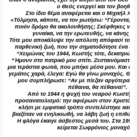
ο Θεός ενεργεί και τον βοηθά»
Στο ίδιο θέμα αναφέρεται και ο Μιχαήλ Χα
«Τόλμησα, κάποτε, να τον ρωτήσω: “Γέροντα, εί
ποιόν δρόμο θα ακολουθήσης; Σκέφθηκες να 
γυναίκα, να την ερωτευθής, να κάνης οι
Τότε μου αποκάλυψε την απόλυτη απόφασί του 
παρθενική ζωή, που την σηματοδότησε ένα εξα
“Χειμώνας του 1944, Κωστής τότε, δεκατριών 
“Ήμουν στο πατρικό μου σπίτι. Ζεσταινόμαστε στ
μια τεράστια φωτιά, που μπήκε μέσα μου. Και από
γεμάτος χαρά, έλεγα: Εγώ θα γίνω μοναχός. Θα 
μου συμπλήρωσε: “Αν με πίεζαν αργότερα να
πέθαινα, θα πέθαινα!”.
Από το 1944 η ψυχή του νεαρού Κωστή εί
προσανατολισμό: την αφιέρωσι στον Χριστό. Η
κλήσι με εμφατικό τρόπο συντελέστηκε και ο
βιαζόταν να ενηλικιωθή, να λάβη ζωή η επιθυμία
Η φλόγα έκαιγε άσβεστος μεσά του. Στα 1951
κείρεται Σωφρόνιος μοναχός»