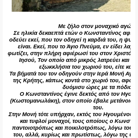
Με ζήλο στον μοναχικό αγών
Σε ηλικία δεκαεπτά ετών ο Κωνσταντίνος αφήνε
οδεύει εκεί, που τον οδηγεί η καρδιά του, η ψυχή
είναι. Εκεί, που το Άγιο Πνεύμα, εν είδει λα
φωτίζει, στην πλήρη αφιέρωσί του στον Χριστό, 
Ιησού, Τον οποίο από μικρός λατρεύει και υπη
εξωκκλήσια του χωριού του, είτε κατ
Τα βήματά του τον οδηγούν στην Ιερά Μονή Αγίου
της Κρήτης, κάπως κοντά στο χωριό του, αφού 
δυόμισυ ώρες με τα πόδια.
Ο Κωνσταντίνος έγινε δεκτός από τον Ηγούμ
(Κωστομανωλάκη), στον οποίο έβαλε μετάνοια κ
του.
Στην Μονή τότε υπήρχαν, εκτός του Ηγουμένου, 
και τυφλοί μοναχοί, τους οποίους ο Κωνσταν
παντοιοτρόπως και ποικιλοτρόπως, λόγω του ν
του, αλλά, κυρίως και πρωτίστως, λόγω της υ