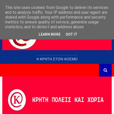
This site uses cookies from Google to deliver its services
and to analyze traffic. Your IP address and user-agent are
shared with Google along with performance and security
metrics to ensure quality of service, generate usage
statistics, and to detect and address abuse.
LEARN MORE
GOT IT
Η ΚΡΗΤΗ ΣΤΟN KOΣΜΟ