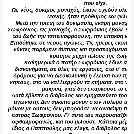
που είχε.
Ως νέος, δόκιμος μοναχός, έκανε σχεδόν όλα τ
Μονής, ήταν πρόθυμος και φιλότι
Μετά την τριετή του δοκιμασία, εκάρη μοναχό
Σωφρόνιος. Ως μοναχός, ο Σωφρόνιος έβαλε θεμ
του ζωής την ταπεινοφροσύνη, την υπακοή και 
Επιδόθηκε σε νέους αγώνες. Τις ημέρες εκοπίαζ
νύκτες παρέμενε άϋπνος και προσευχόμενος. Α
κράτησε μέχρι τέλους της ζωής τ
Καθημερινά ο πατήρ Σωφρόνιος έδινε αγώ
διακονήματα, σε όλες τις εργασίες, στο ν’ ανο
δρόμους για να διευκολυνθή η έλευσι των πρ
κήπους, στο να καλλιεργούν τα κτήματα, στο ν
μακρυά, γιατί δεν επαρκούσε το υπ
Αυτά έβλεπε ο διάβολος και εμηχανεύετο τρόπου
αγωνιστή. Δεν αρκείτο μόνον στον πόλεμο τω
μόνον με αυτούς δεν μπορούσε να ανακόψη την 
πατρός Σωφρονίου. Γι’ αυτό του παρουσιαζόταν,
οφθαλμοφανώς, και του μιλούσε. Κάποια μέρα,
ίδιος ο Παππούλης μας έλεγε, ο διάβολος εμφ