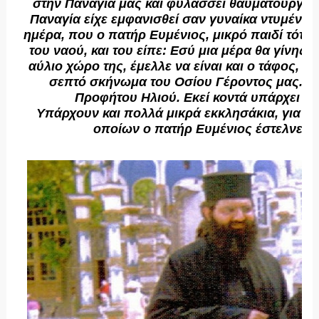
στην Παναγία μας και φυλάσσει θαυματουργό ει
Παναγία είχε εμφανισθεί σαν γυναίκα ντυμένη 
ημέρα, που ο πατήρ Ευμένιος, μικρό παιδί τότε,
του ναού, και του είπε: Εσύ μια μέρα θα γίνης ι
αύλιο χώρο της, έμελλε να είναι και ο τάφος, ό
σεπτό σκήνωμα του Οσίου Γέροντος μας. Η 
Προφήτου Ηλιού. Εκεί κοντά υπάρχει κα
Υπάρχουν και πολλά μικρά εκκλησάκια, για τη
οποίων ο πατήρ Ευμένιος έστελνε χ