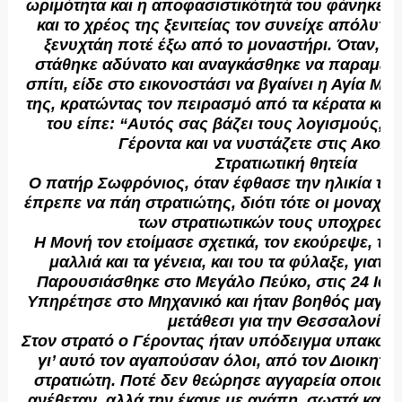
ωριμότητα και η αποφασιστικότητά του φάνηκε 
και το χρέος της ξενιτείας τον συνείχε απόλυτα
ξενυχτάη ποτέ έξω από το μοναστήρι. Όταν, κ
στάθηκε αδύνατο και αναγκάσθηκε να παραμείν
σπίτι, είδε στο εικονοστάσι να βγαίνει η Αγία Μα
της, κρατώντας τον πειρασμό από τα κέρατα και 
του είπε: “Αυτός σας βάζει τους λογισμούς, ν
Γέροντα και να νυστάζετε στις Ακολο
Στρατιωτική θητεία
Ο πατήρ Σωφρόνιος, όταν έφθασε την ηλικία των
έπρεπε να πάη στρατιώτης, διότι τότε οι μοναχο
των στρατιωτικών τους υποχρεώσ
Η Μονή τον ετοίμασε σχετικά, τον εκούρεψε, το
μαλλιά και τα γένεια, και του τα φύλαξε, γιατί έ
Παρουσιάσθηκε στο Μεγάλο Πεύκο, στις 24 Ιαν
Υπηρέτησε στο Μηχανικό και ήταν βοηθός μαγεί
μετάθεσι για την Θεσσαλονίκη
Στον στρατό ο Γέροντας ήταν υπόδειγμα υπακοής 
γι’ αυτό τον αγαπούσαν όλοι, από τον Διοικητή
στρατιώτη. Ποτέ δεν θεώρησε αγγαρεία οποιαδ
ανέθεταν, αλλά την έκανε με αγάπη, σωστά και κ