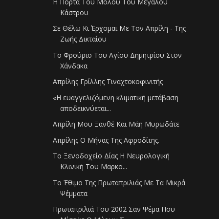
Η Πόρτα Του Μόλου Του Μεγάλου
Κάστρου
Σε Θέλω Κι Έρχομαι Με Τον Απρίλη - Της
Ζωής Δικταίου
Το Φρούριο Του Αγίου Δημητρίου Στον
Χάνδακα
Απρίλης Γρίλλης Τιναχτοκοφινιτής
«Η ευαγγελιζόμενη κλιματική μετάβαση
αποδεικνύεται...
Απρίλη Μου Ξανθέ Και Μάη Μυρωδάτε
Απρίλης Ο Μήνας Της Αφροδίτης.
Το Ξενοδοχείο Δίας Η Νευρολογική
Κλινική Του Μαρκο...
Το Έθιμο Της Πρωταπριλιάς Με Τα Μικρά
Ψέμματα
Πρωταπριλιά Του 2002 Σαν Ψέμα Που