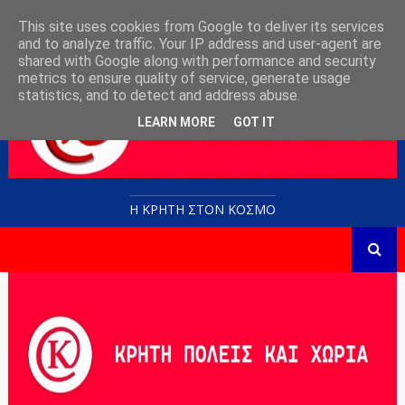
This site uses cookies from Google to deliver its services
and to analyze traffic. Your IP address and user-agent are
shared with Google along with performance and security
metrics to ensure quality of service, generate usage
statistics, and to detect and address abuse.
LEARN MORE
GOT IT
Η ΚΡΗΤΗ ΣΤΟN KOΣΜΟ