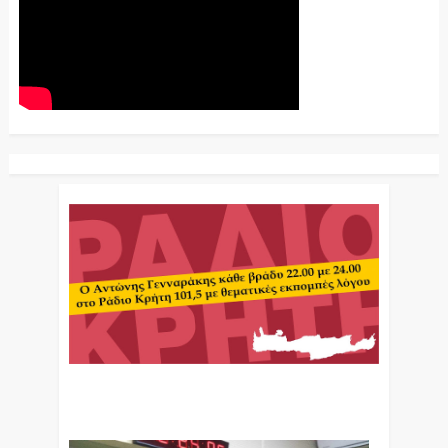
Ο Αντώνης Γενναράκης Στο Ράδιο Κρήτη Κάθε
Βράδυ Απο Τις 10 Έως Τις 12 Με Θεματικές
Εκπομπές Λόγου Και Μουσικής