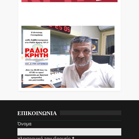
Ο Αντώνης Γενναράκης Στο Ράδιο Κρήτη Κάθε
Βράδυ Απο Τις 10 Έως Τις 12 Με Θεματικές
Εκπομπές Λόγου Και Μουσικής
ΕΠΙΚΟΙΝΩΝΙΑ
Όνομα
Ηλεκτρονικό ταχυδρομείο
*