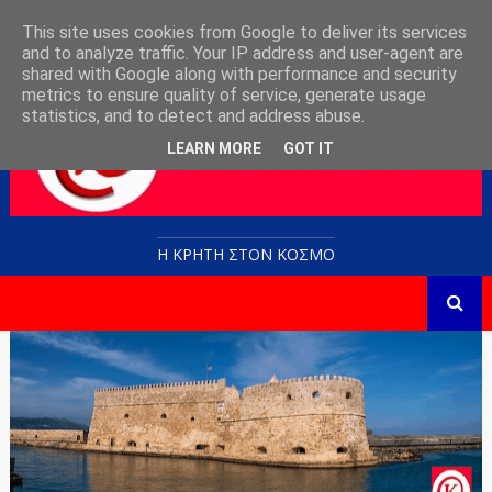
This site uses cookies from Google to deliver its services
and to analyze traffic. Your IP address and user-agent are
shared with Google along with performance and security
metrics to ensure quality of service, generate usage
statistics, and to detect and address abuse.
LEARN MORE
GOT IT
Η ΚΡΗΤΗ ΣΤΟN KOΣΜΟ