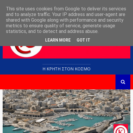
This site uses cookies from Google to deliver its services
and to analyze traffic. Your IP address and user-agent are
shared with Google along with performance and security
metrics to ensure quality of service, generate usage
statistics, and to detect and address abuse.
LEARN MORE
GOT IT
Η ΚΡΗΤΗ ΣΤΟN KOΣΜΟ