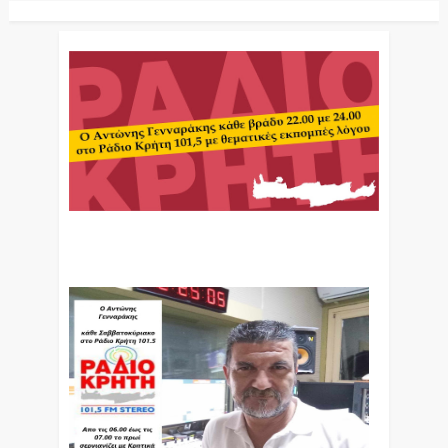
Ο Αντώνης Γενναράκης Στο Ράδιο Κρήτη Κάθε
Βράδυ Απο Τις 10 Έως Τις 12 Με Θεματικές
Εκπομπές Λόγου Και Μουσικής