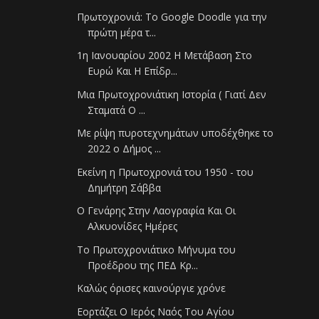
Πρωτοχρονιά: To Google Doodle για την
πρώτη μέρα τ...
1η Ιανουαρίου 2002 Η Μετάβαση Στο
Ευρώ Και Η Επίδρ...
Μια Πρωτοχρονιάτικη Ιστορία ( Γιατί Δεν
Σταματά Ο ...
Με ρίψη πυροτεχνημάτων υποδέχθηκε το
2022 ο Δήμος ...
Εκείνη η Πρωτοχρονιά του 1950 - του
Δημήτρη Σάββα
Ο Γενάρης Στην Λαογραφία Και Οι
Αλκυονίδες Ημέρες
Το Πρωτοχρονιάτικο Μήνυμα του
Προέδρου της ΠΕΔ Κρ...
Καλώς όρισες καινούργιε χρόνε
Εορτάζει Ο Ιερός Ναός Του Αγίου