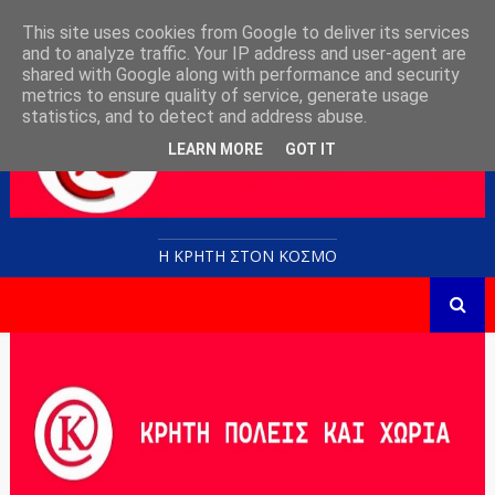
This site uses cookies from Google to deliver its services
and to analyze traffic. Your IP address and user-agent are
shared with Google along with performance and security
metrics to ensure quality of service, generate usage
statistics, and to detect and address abuse.
LEARN MORE
GOT IT
Η ΚΡΗΤΗ ΣΤΟN KOΣΜΟ