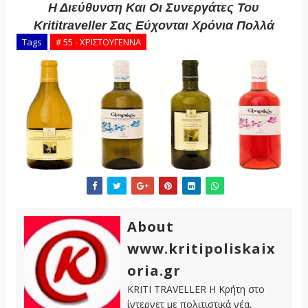
Η Διεύθυνση Και Οι Συνεργάτες Του
Krititraveller Σας Εύχονται Χρόνια Πολλά
Tags
# 55 - ΧΡΙΣΤΟΥΓΕΝΝΑ
About
www.kritipoliskaix
oria.gr
KRITI TRAVELLER Η Κρήτη στο
ίντερνετ με πολιτιστικά νέα,