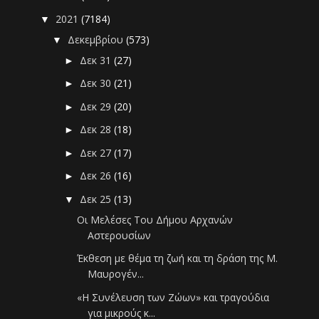
2021
(7184)
▼
Δεκεμβρίου
(573)
▼
Δεκ 31
(27)
►
Δεκ 30
(21)
►
Δεκ 29
(20)
►
Δεκ 28
(18)
►
Δεκ 27
(17)
►
Δεκ 26
(16)
►
Δεκ 25
(13)
▼
Οι Μελέσες Του Δήμου Αρχανών
Αστερουσίων
Έκθεση με θέμα τη ζωή και τη δράση της Μ.
Μαυρογέν...
«Η Συνέλευση των Ζώων» και τραγούδια
για μικρούς κ...