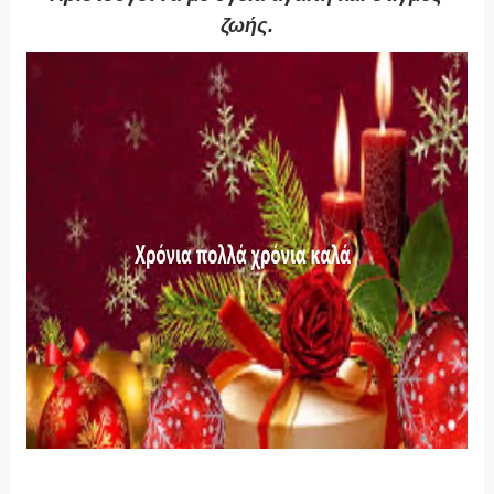
ζωής.