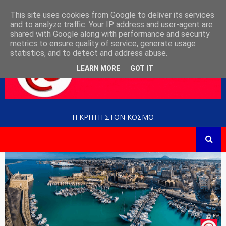
This site uses cookies from Google to deliver its services
and to analyze traffic. Your IP address and user-agent are
shared with Google along with performance and security
metrics to ensure quality of service, generate usage
statistics, and to detect and address abuse.
LEARN MORE
GOT IT
Η ΚΡΗΤΗ ΣΤΟN KOΣΜΟ