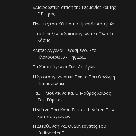
«Διαφορετική στάση της Γερμανίας και της
Ε.Ε. προς...
Πρωτιές του ΚΟΗ στην Ημερίδα Αστεριών
Τα «Παράξενα» Χριστούγεννα Σε Όλο Το
Κόσμο
Αλήτες Άγγελοι Ξεχασμένοι Στο
Πλακόστρωτο - Της Ζω...
Τα Χριστούγεννα Των Αστέγων
Η Χριστουγεννιάτικη Ταινία Του Θοδωρή
Παπαδουλάκη
Τα… Ηλιούγεννα Και Ο Μαύρος Χοίρος
Του Εύμαιου
Η Φάτνη Του Κάθε Σπιτιού Η Φάτνη Των
Χρτιστουγέννων
Η Διεύθυνση Και Οι Συνεργάτες Του
Krititraveller Σ...