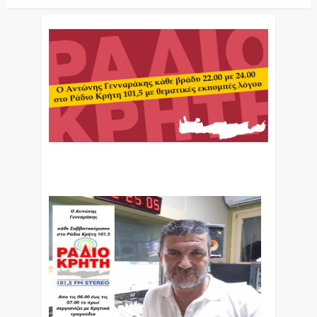
Ο Αντώνης Γενναράκης Στο Ράδιο Κρήτη Κάθε
Βράδυ Απο Τις 10 Έως Τις 12 Με Θεματικές
Εκπομπές Λόγου Και Μουσικής