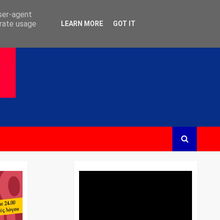
user-agent
erate usage
LEARN MORE
GOT IT