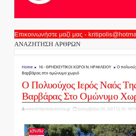
Επικοινωνήστε μαζί μας - kritipolis@hotm
ΑΝΑΖΗΤΗΣΗ ΑΡΘΡΩΝ
Home
16 - ΘΡΗΣΚΕΥΤΙΚΟΙ ΧΩΡΟΙ Ν. ΗΡΑΚΛΕΙΟΥ
Ο πολυούχ
Βαρβάρας στο ομώνυμο χωριό
Ο Πολυούχος Ιερός Ναός Της
Βαρβάρας Στο Ομώνυμο Χω
www.kritipoliskaixoria.gr
Δεκεμβρίου 03, 2021
16 - ΘΡ