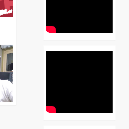
διο
 Έως
 Λόγου