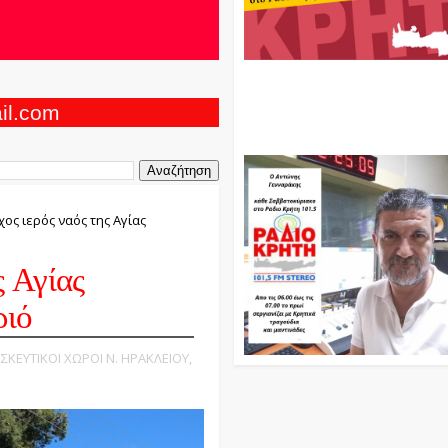
Ο Αντώνης Γενναράκης Στο Ρά
Κρήτη Κάθε Βράδυ Απο Τις 10
Τις 12 Με Θεματικές Εκπομπές
ail.com
Και Μουσικής
ος ιερός ναός της Αγίας
 Αγίας
ριό
ΗΣΚΕΥΤΙΚΟΙ ΧΩΡΟΙ Ν. ΗΡΑΚΛΕΙΟΥ,