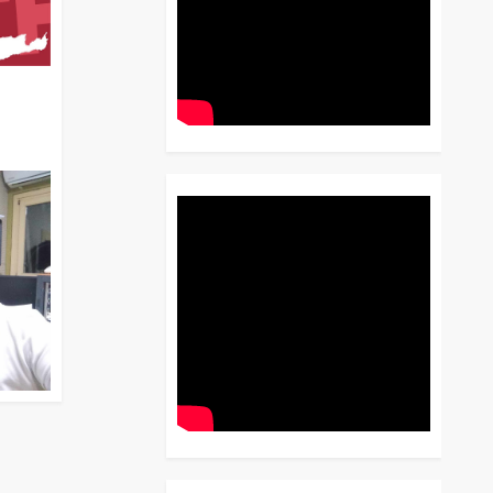
διο
 Έως
 Λόγου