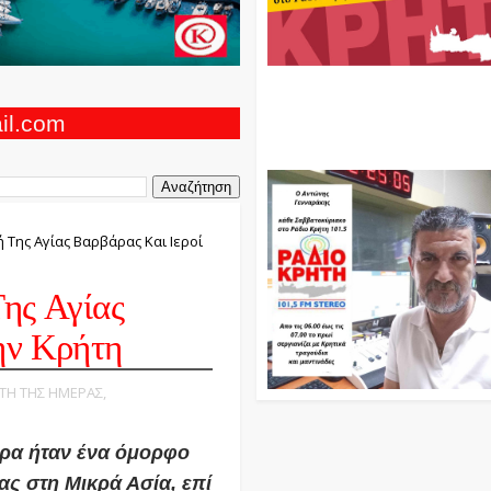
Ο Αντώνης Γενναράκης Στο Ρά
Κρήτη Κάθε Βράδυ Απο Τις 10
Τις 12 Με Θεματικές Εκπομπές
ail.com
Και Μουσικής
ή Της Αγίας Βαρβάρας Και Ιεροί
Της Αγίας
ην Κρήτη
ΡΤΗ ΤΗΣ ΗΜΕΡΑΣ,
βάρα ήταν ένα όμορφο
ας στη Μικρά Ασία, επί