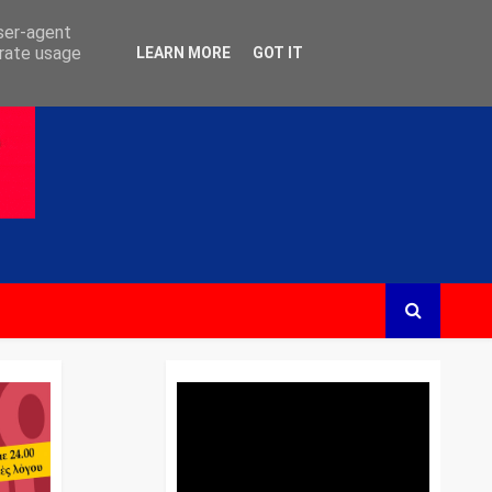
user-agent
erate usage
LEARN MORE
GOT IT