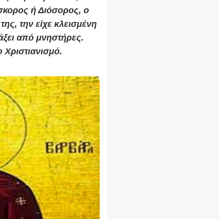
σκορος ή Διόσορος, ο
ης, την είχε κλεισμένη
άξει από μνηστήρες.
 Χριστιανισμό.