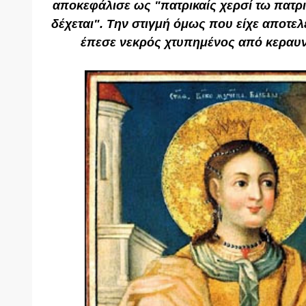
αποκεφάλισε ως "πατρικαίς χερσί τω πατρικ
δέχεται". Την στιγμή όμως που είχε αποτελ
έπεσε νεκρός χτυπημένος από κεραυνό