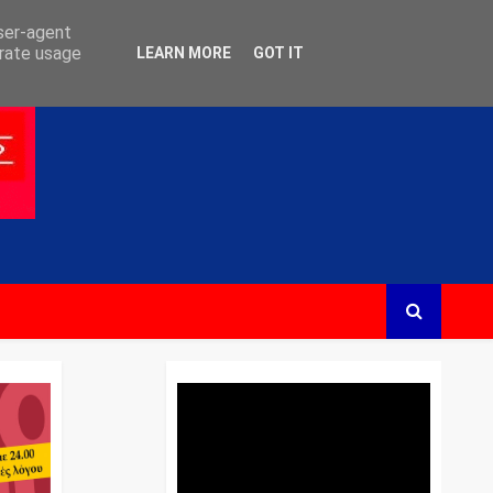
user-agent
erate usage
LEARN MORE
GOT IT