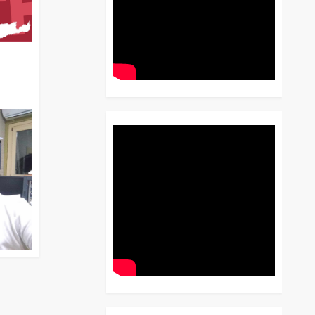
διο
 Έως
 Λόγου