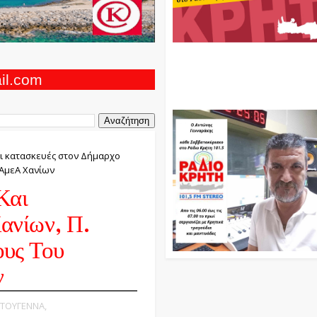
Ο Αντώνης Γενναράκης Στο Ρά
Κρήτη Κάθε Βράδυ Απο Τις 10
Τις 12 Με Θεματικές Εκπομπές
ail.com
Και Μουσικής
αι κατασκευές στον Δήμαρχο
 ΑμεΑ Χανίων
Και
ανίων, Π.
ους Του
ν
ΙΣΤΟΥΓΕΝΝΑ,