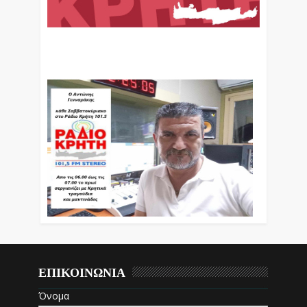
Ο Αντώνης Γενναράκης Στο Ράδιο Κρήτη Κάθε
Βράδυ Απο Τις 10 Έως Τις 12 Με Θεματικές
Εκπομπές Λόγου Και Μουσικής
ΕΠΙΚΟΙΝΩΝΙΑ
Όνομα