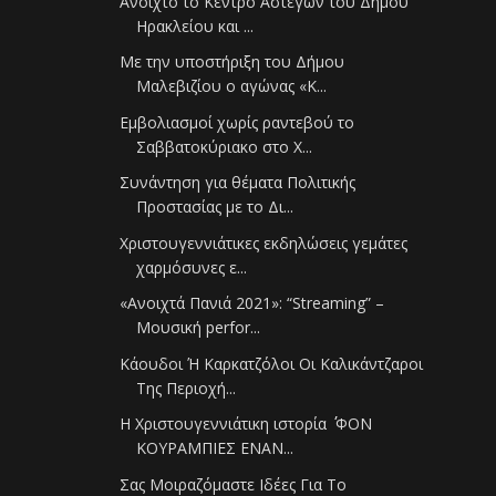
Ανοιχτό το Κέντρο Αστέγων του Δήμου
Ηρακλείου και ...
Με την υποστήριξη του Δήμου
Μαλεβιζίου ο αγώνας «Κ...
Εμβολιασμοί χωρίς ραντεβού το
Σαββατοκύριακο στο Χ...
Συνάντηση για θέματα Πολιτικής
Προστασίας με το Δι...
Χριστουγεννιάτικες εκδηλώσεις γεμάτες
χαρμόσυνες ε...
«Ανοιχτά Πανιά 2021»: “Streaming” –
Μουσική perfor...
Κάουδοι Ή Καρκατζόλοι Οι Καλικάντζαροι
Της Περιοχή...
Η Χριστουγεννιάτικη ιστορία ΄΄ ΦΟΝ
ΚΟΥΡΑΜΠΙΕΣ ΕΝΑΝ...
Σας Μοιραζόμαστε Ιδέες Για Το