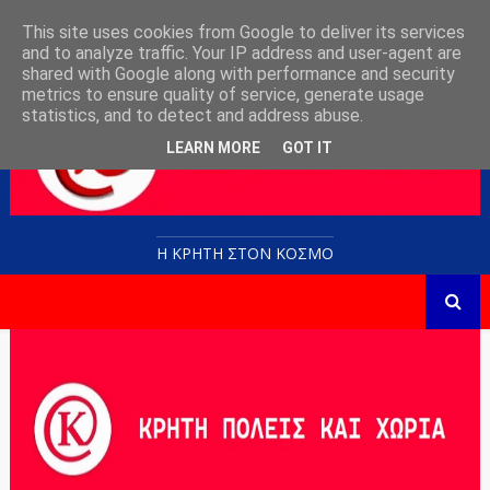
This site uses cookies from Google to deliver its services
and to analyze traffic. Your IP address and user-agent are
shared with Google along with performance and security
metrics to ensure quality of service, generate usage
statistics, and to detect and address abuse.
LEARN MORE
GOT IT
Η ΚΡΗΤΗ ΣΤΟN KOΣΜΟ