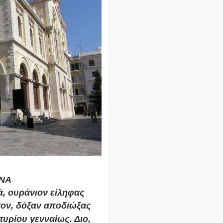
ΗΝΑ
ά, ουράνιον είληφας
τον, δόξαν αποδιώξας
υρίου γενναίως. Διο,