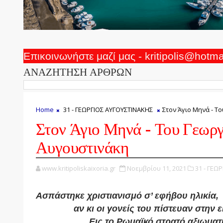
Επικοινωνήστε μαζί μας - kritipolis@hotm
ΑΝΑΖΗΤΗΣΗ ΑΡΘΡΩΝ
Home
31 - ΓΕΩΡΓΙΟΣ ΑΥΓΟΥΣΤΙΝΑΚΗΣ
Στον Άγιο Μηνά - Τ
Στον Άγιο Μηνά - Του Γεωργ
Αυγουστινάκη
www.kritipoliskaixoria.gr
Νοεμβρίου 11, 2021
31 - ΓΕΩ
Ασπάστηκε χριστιανισμό σ’ εφήβου ηλικία,
αν κι οι γονείς του πίστευαν στην 
Εις το Ρωμαϊκό στρατό αξιωματι