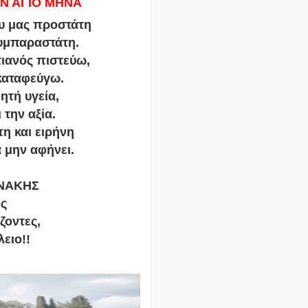
Ν ΑΓΙΟ ΜΗΝΑ
υ μας προστάτη
συμπαραστάτη.
τιανός πιστεύω,
 καταφεύγω.
ητή υγεία,
 την αξία.
πη και ειρήνη
 μην αφήνει.
ΙΝΑΚΗΣ
ος
ζοντες,
ειο!!