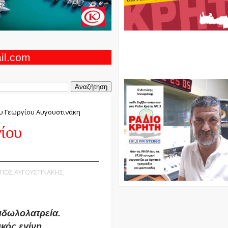
Ο Αντώνης Γενναράκης Στο Ρά
Κρήτη Κάθε Βράδυ Απο Τις 10
Τις 12 Με Θεματικές Εκπομπές
ail.com
Και Μουσικής
ου Γεωργίου Αυγουστινάκη
ίου
ΡΓΙΟΣ ΑΥΓΟΥΣΤΙΝΑΚΗΣ,
ειδωλολατρεία.
κός εγίνη,