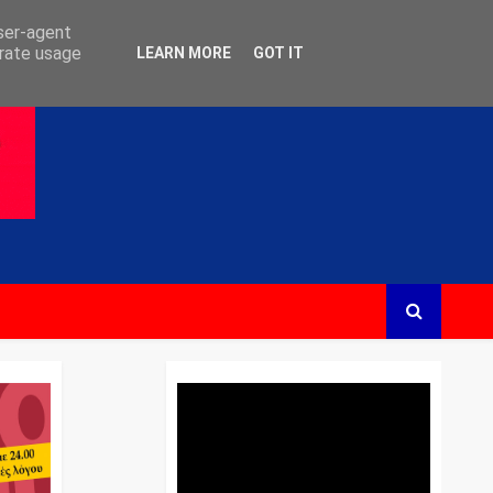
user-agent
erate usage
LEARN MORE
GOT IT