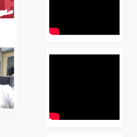
διο
 Έως
 Λόγου