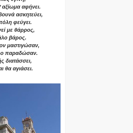
’ αξίωμα αφήνει.
 βουνά ασκητεύει,
 πόλη φεύγει.
γεί με θάρρος,
άλο βάρος.
τον μαστιγώσαν,
χλο παραδώσαν.
ής διατάσσει,
ι θα αγιάσει.