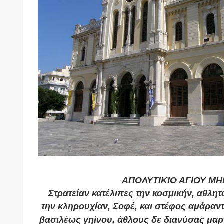
ΑΠΟΛΥΤΙΚΙΟ ΑΓΙΟΥ Μ
Στρατείαν κατέλιπες την κοσμικήν, αθλητ
την κληρουχίαν, Σοφέ, και στέφος αμάραν
βασιλέως γηίνου, άθλους δε διανύσας μαρτ