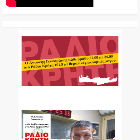
Ο Αντώνης Γενναράκης Στο Ράδιο Κρήτη Κάθε
Βράδυ Απο Τις 10 Έως Τις 12 Με Θεματικές
Εκπομπές Λόγου Και Μουσικής