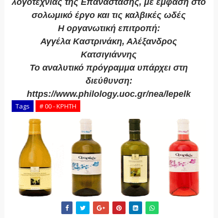
λογοτεχνίας της Επανάστασης, με έμφαση στο
σολωμικό έργο και τις καλβικές ωδές
Η οργανωτική επιτροπή:
Αγγέλα Καστρινάκη, Αλέξανδρος
Κατσιγιάννης
Το αναλυτικό πρόγραμμα υπάρχει στη
διεύθυνση:
https://www.philology.uoc.gr/nea/lepelk
Tags
# 00 - ΚΡΗΤΗ