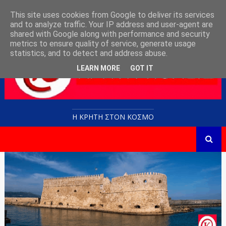
This site uses cookies from Google to deliver its services
and to analyze traffic. Your IP address and user-agent are
shared with Google along with performance and security
metrics to ensure quality of service, generate usage
statistics, and to detect and address abuse.
LEARN MORE
GOT IT
Η ΚΡΗΤΗ ΣΤΟN KOΣΜΟ