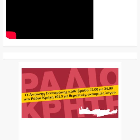
Ο Αντώνης Γενναράκης Στο Ράδιο Κρήτη Κάθε
Βράδυ Απο Τις 10 Έως Τις 12 Με Θεματικές
Εκπομπές Λόγου Και Μουσικής