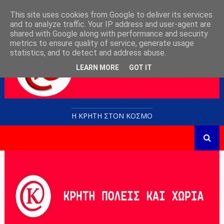
This site uses cookies from Google to deliver its services
and to analyze traffic. Your IP address and user-agent are
shared with Google along with performance and security
metrics to ensure quality of service, generate usage
statistics, and to detect and address abuse.
LEARN MORE
GOT IT
Η ΚΡΗΤΗ ΣΤΟN KOΣΜΟ