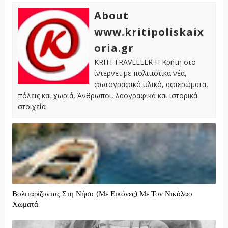
About
www.kritipoliskaix
oria.gr
KRITI TRAVELLER Η Κρήτη στο
ίντερνετ με πολιτιστικά νέα,
φωτογραφικό υλικό, αφιερώματα,
πόλεις και χωριά, Άνθρωποι, λαογραφικά και ιστορικά
στοιχεία
Βολιταρίζοντας Στη Νήσο (Με Εικόνες) Με Τον Νικόλαο
Χωματά