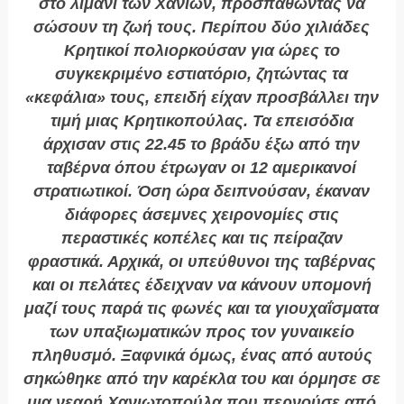
στο λιμάνι των Χανίων, προσπαθώντας να
σώσουν τη ζωή τους. Περίπου δύο χιλιάδες
Κρητικοί πολιορκούσαν για ώρες το
συγκεκριμένο εστιατόριο, ζητώντας τα
«κεφάλια» τους, επειδή είχαν προσβάλλει την
τιμή μιας Κρητικοπούλας. Τα επεισόδια
άρχισαν στις 22.45 το βράδυ έξω από την
ταβέρνα όπου έτρωγαν οι 12 αμερικανοί
στρατιωτικοί. Όση ώρα δειπνούσαν, έκαναν
διάφορες άσεμνες χειρονομίες στις
περαστικές κοπέλες και τις πείραζαν
φραστικά. Αρχικά, οι υπεύθυνοι της ταβέρνας
και οι πελάτες έδειχναν να κάνουν υπομονή
μαζί τους παρά τις φωνές και τα γιουχαΐσματα
των υπαξιωματικών προς τον γυναικείο
πληθυσμό. Ξαφνικά όμως, ένας από αυτούς
σηκώθηκε από την καρέκλα του και όρμησε σε
μια νεαρή Χανιωτοπούλα που περνούσε από