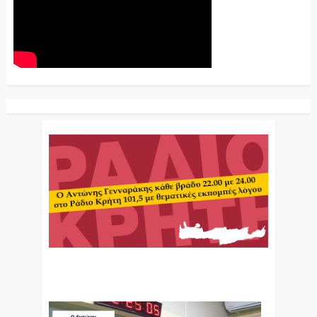
Ο Αντώνης Γενναράκης Στο Ράδιο Κρήτη Κάθε
Βράδυ Απο Τις 10 Έως Τις 12 Με Θεματικές
Εκπομπές Λόγου Και Μουσικής