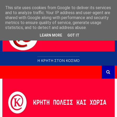
This site uses cookies from Google to deliver its services
and to analyze traffic. Your IP address and user-agent are
shared with Google along with performance and security
metrics to ensure quality of service, generate usage
statistics, and to detect and address abuse.
LEARN MORE
GOT IT
Η ΚΡΗΤΗ ΣΤΟN KOΣΜΟ