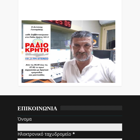
Βράδυ Απο Τις 10 Έως Τις 12 Με Θεματικές
Εκπομπές Λόγου Και Μουσικής
ΕΠΙΚΟΙΝΩΝΙΑ
Όνομα
Ηλεκτρονικό ταχυδρομείο
*