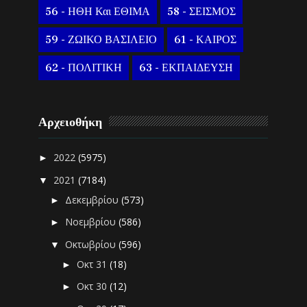
56 - ΗΘΗ Και ΕΘΙΜΑ
58 - ΣΕΙΣΜΟΣ
59 - ΖΩΙΚΟ ΒΑΣΙΛΕΙΟ
61 - ΚΑΙΡΟΣ
62 - ΠΟΛΙΤΙΚΗ
63 - ΕΚΠΑΙΔΕΥΣΗ
Αρχειοθήκη
2022
(5975)
►
2021
(7184)
▼
Δεκεμβρίου
(573)
►
Νοεμβρίου
(586)
►
Οκτωβρίου
(596)
▼
Οκτ 31
(18)
►
Οκτ 30
(12)
►