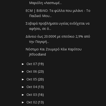
Μαριόλη «Λασπωμέ...
ECM | ΒΙΒΛΙΟ: Τα φύλλα που μιλάνε - Το
Παιδικό Μου...
Σοβαρά προβλήματα υγείας ενδέχεται να
αφήσει, σε ό...
Δάνειο έως 20.000€ με επιτόκιο 2,9% από
την Παγκρή...
Νόστιμο Και Ζουμερό Κέικ Καρότου
JKfoodland
Οκτ 07
(19)
►
Οκτ 06
(23)
►
Οκτ 05
(20)
►
Οκτ 04
(13)
►
Οκτ 03
(16)
►
Οκτ 02
(13)
►