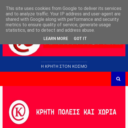
This site uses cookies from Google to deliver its services
and to analyze traffic. Your IP address and user-agent are
shared with Google along with performance and security
metrics to ensure quality of service, generate usage
statistics, and to detect and address abuse.
LEARN MORE
GOT IT
Η ΚΡΗΤΗ ΣΤΟN KOΣΜΟ