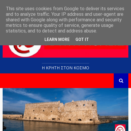
This site uses cookies from Google to deliver its services
and to analyze traffic. Your IP address and user-agent are
shared with Google along with performance and security
metrics to ensure quality of service, generate usage
statistics, and to detect and address abuse.
LEARN MORE
GOT IT
Η ΚΡΗΤΗ ΣΤΟN KOΣΜΟ