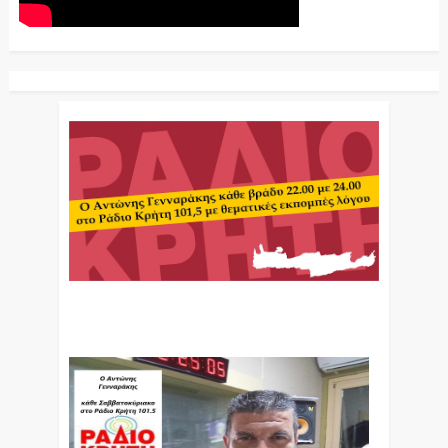
Ο Αντώνης Γενναράκης Στο Ράδιο Κρήτη Κάθε
Βράδυ Απο Τις 10 Έως Τις 12 Με Θεματικές
Εκπομπές Λόγου Και Μουσικής