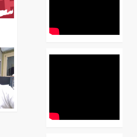
διο
 Έως
 Λόγου