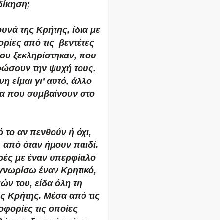
δίκηση;
υνά της Κρήτης, ίδια με
ορίες από τις βεντέτες
που ξεκληρίστηκαν, που
ρώσουν την ψυχή τους.
 είμαι γι’ αυτό, άλλο
μα που συμβαίνουν στο
 το αν πενθούν ή όχι,
υ από όταν ήμουν παιδί.
ρές με έναν υπερφίαλο
 γνωρίσω έναν Κρητικό,
ών του, είδα όλη τη
ης Κρήτης. Μέσα από τις
οφορίες τις οποίες