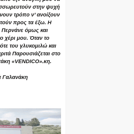
υσσωρευτούν στην ψυχή
νουν τρόπο ν’ ανοίξουν
τούν προς τα έξω. Η
. Περνάνε όμως και
ο χέρι μου. Όταν το
τε του γλυκομιλώ και
ριτά
Παρουσιάζεται στο
ιτάκη «VENDICO».
κη.
ά Γαλανάκη