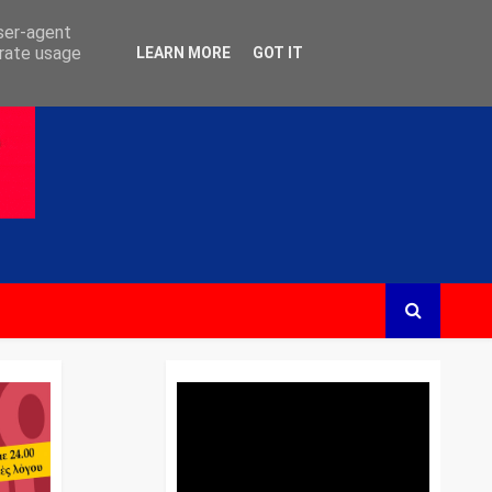
user-agent
erate usage
LEARN MORE
GOT IT