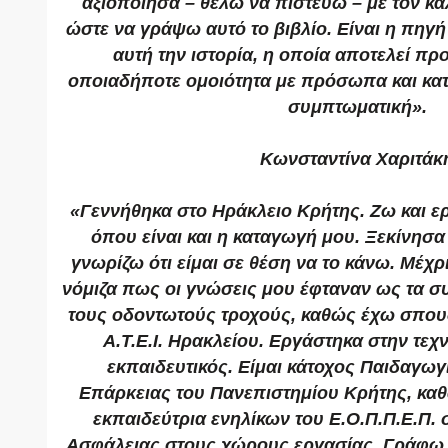
αξιοποίησα – θέλω να πιστεύω – με τον κ
ώστε να γράψω αυτό το βιβλίο. Είναι η πηγ
αυτή την ιστορία, η οποία αποτελεί πρ
οποιαδήποτε ομοιότητα με πρόσωπα και κατ
συμπτωματική».
Κωνσταντίνα Χαριτάκ
«Γεννήθηκα στο Ηράκλειο Κρήτης. Zω και ερ
όπου είναι και η καταγωγή μου. Ξεκίνησ
γνωρίζω ότι είμαι σε θέση να το κάνω. Μέχρ
νόμιζα πως οι γνώσεις μου έφταναν ως τα σ
τους οδοντωτούς τροχούς, καθώς έχω σπου
Α.Τ.Ε.Ι. Ηρακλείου. Εργάστηκα στην τεχ
εκπαιδευτικός. Είμαι κάτοχος Παιδαγωγι
Επάρκειας του Πανεπιστημίου Κρήτης, καθ
εκπαιδεύτρια ενηλίκων του Ε.Ο.Π.Π.Ε.Π. 
Ασφάλειας στους χώρους εργασίας. Γράφω 