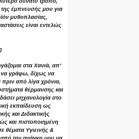
αλύτερο δυνατό τρόπο,
ή της έμπνευσής μου για
οϊόν μυθοπλασίας,
αστάσεις είναι εντελώς
η
γάζομαι στα Χανιά, απ’
α να γράφω, δίχως να
ι πριν από λίγα χρόνια,
υστήματα θέρμανσης και
δάσει μηχανολογία στο
νική εκπαίδευση ως
κής και Διδακτικής
ώς και πιστοποιημένη
σε θέματα Υγιεινής &
από την ανάγκη μου να