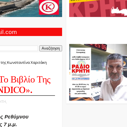
Ο Αντώνης Γενναράκης Στο Ρά
Κρήτη Κάθε Βράδυ Απο Τις 10
Τις 12 Με Θεματικές Εκπομπές
ail.com
Και Μουσικής
 της Κωνσταντίνα Χαριτάκη
Το Βιβλίο Της
ENDICO».
ΗΤΗ,
ος Ρεθύμνου
 7 μ.μ.