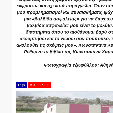
εκφραστώ και όχι κατά παραγγελία. Όταν σ
μου προβληματισμοί και συναισθήματα, ψάχ
μια «βαλβίδα ασφαλείας» για να διοχετευ
βαλβίδα ασφαλείας μου είναι το μολύβι
διαστήματα όπου το αισθάνομαι βαρύ στ
ακουμπήσω και το νιώσω σαν πούπουλο, τό
ακολουθεί τις σκέψεις μου», Κωνσταντίνα Χα
Ρέθυμνο το βιβλίο της Κωνσταντίνα Χαρ
Φωτογραφία εξωφύλλου: Αθην
Tags
# 00 - ΚΡΗΤΗ