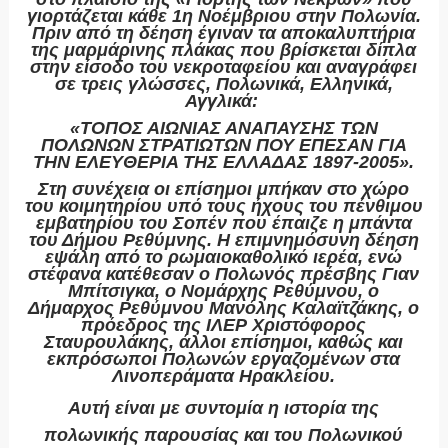
γιορτάζεται κάθε 1
η
Νοέμβριου στην Πολωνία.
Πριν από τη δέηση έγιναν τα αποκαλυπτήρια
της μαρμάρινης πλάκας που βρίσκεται δίπλα
στην είσοδο του νεκροταφείου και αναγράφει
σε τρεις γλώσσες, Πολωνικά, Ελληνικά,
Αγγλικά:
«ΤΟΠΟΣ ΑΙΩΝΙΑΣ ΑΝΑΠΑΥΣΗΣ ΤΩΝ
ΠΟΛΩΝΩΝ ΣΤΡΑΤΙΩΤΩΝ ΠΟΥ ΕΠΕΣΑΝ ΓΙΑ
ΤΗΝ ΕΛΕΥΘΕΡΙΑ ΤΗΣ ΕΛΛΑΔΑΣ 1897-2005».
Στη συνέχεια οι επίσημοι μπήκαν στο χώρο
του κοιμητηρίου υπό τους ήχους του πένθιμου
εμβατηρίου του Σοπέν που έπαιζε η μπάντα
του Δήμου Ρεθύμνης. Η επιμνημόσυνη δέηση
εψάλη από το ρωμαιοκαθολικό ιερέα, ενώ
στέφανα κατέθεσαν ο Πολωνός πρέσβης Γιαν
Μπίτσιγκα, ο Νομάρχης Ρεθύμνου, ο
Δήμαρχος Ρεθύμνου Μανόλης Καλαϊτζάκης, ο
πρόεδρος της ΙΛΕΡ Χριστόφορος
Σταυρουλάκης, άλλοι επίσημοι, καθώς και
εκπρόσωποι Πολωνών εργαζομένων στα
Λινοπεράματα Ηρακλείου.
Αυτή είναι με συντομία η ιστορία της
πολωνικής παρουσίας και του Πολωνικού