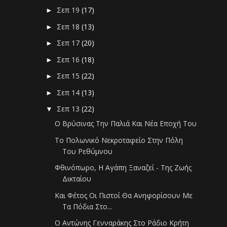
Σεπ 19
(17)
►
Σεπ 18
(13)
►
Σεπ 17
(20)
►
Σεπ 16
(18)
►
Σεπ 15
(22)
►
Σεπ 14
(13)
►
Σεπ 13
(22)
▼
Ο Βρύσινας Την Παλιά Και Νέα Εποχή Του
Το Πολωνικό Νεκροταφείο Στην Πόλη
Του Ρεθύμνου
Φθινόπωρο, Η Αγάπη Ξαναζεί - Της Ζωής
Δικταίου
Και Φέτος Οι Πιστοί Θα Ανηφορίσουν Με
Τα Πόδια Στο...
Ο Αντώνης Γενναράκης Στο Ράδιο Κρήτη