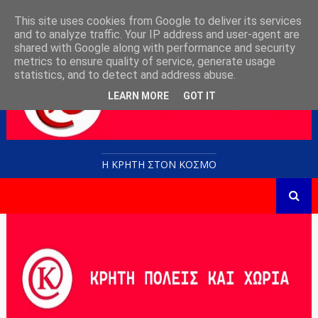
This site uses cookies from Google to deliver its services
and to analyze traffic. Your IP address and user-agent are
shared with Google along with performance and security
metrics to ensure quality of service, generate usage
statistics, and to detect and address abuse.
LEARN MORE
GOT IT
Η ΚΡΗΤΗ ΣΤΟN KOΣΜΟ