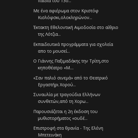
παιδιά του 13ο...
Με ένα αφιέρωμα στον Κριστόφ
Κισλόφσκι,ολοκληρώνον...
Έκτακτη Εθελοντική Αιμοδοσία στο αίθριο
της Λότζια...
Εκπαιδευτικά προγράμματα για σχολεία
απο το μουσεί...
Ο Γιάννης Παξιμαδάκης την Τρίτη,στο
κηποθέατρο «Μ....
«Σαν παλιό σινεμά» από το Θεατρικό
Εργαστήρι Χορού...
Συναυλία με τραγούδια Ελλήνων
συνθετών,από τη Χορω...
Παρουσιάζεται η 2η έκδοση του
μυθιστορήματος «ουδέ...
Επιστροφή στα θρανία - Της Ελένη
Μπετεινάκη