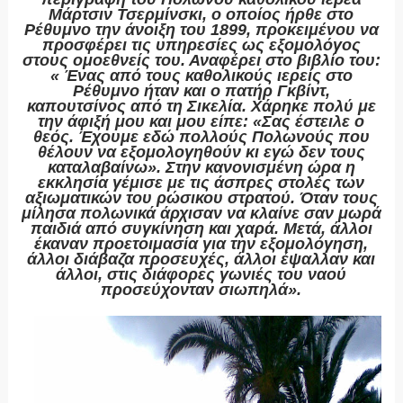
Μάρτσιν Τσερμίνσκι, ο οποίος ήρθε στο
Ρέθυμνο την άνοιξη του 1899, προκειμένου να
προσφέρει τις υπηρεσίες ως εξομολόγος
στους ομοεθνείς του. Αναφέρει στο βιβλίο του:
« Ένας από τους καθολικούς ιερείς στο
Ρέθυμνο ήταν και ο πατήρ Γκβίντ,
καπουτσίνος από τη Σικελία. Χάρηκε πολύ με
την άφιξή μου και μου είπε: «
Σας έστειλε ο
θεός. Έχουμε εδώ πολλούς Πολωνούς που
θέλουν να εξομολογηθούν κι εγώ δεν τους
καταλαβαίνω»
. Στην κανονισμένη ώρα η
εκκλησία γέμισε με τις άσπρες στολές των
αξιωματικών του ρώσικου στρατού. Όταν τους
μίλησα πολωνικά άρχισαν να κλαίνε σαν μωρά
παιδιά από συγκίνηση και χαρά. Μετά, άλλοι
έκαναν προετοιμασία για την εξομολόγηση,
άλλοι διάβαζα προσευχές, άλλοι έψαλλαν και
άλλοι, στις διάφορες γωνιές του ναού
προσεύχονταν σιωπηλά».