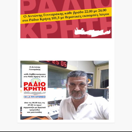
Ο Αντώνης Γενναράκης Στο Ράδιο Κρήτη Κάθε
Βράδυ Απο Τις 10 Έως Τις 12 Με Θεματικές
Εκπομπές Λόγου Και Μουσικής