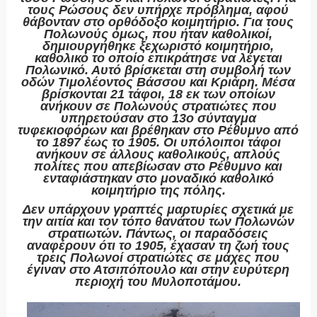
τους Ρώσους δεν υπήρχε πρόβλημα, αφού
θάβονταν στο ορθόδοξο κοιμητήριο. Για τους
Πολωνούς όμως, που ήταν καθολικοί,
δημιουργήθηκε ξεχωριστό κοιμητήριο,
καθολικό το οποίο επικράτησε να λέγεται
Πολωνικό. Αυτό βρίσκεται στη συμβολή των
οδών Τιμολέοντος Βάσσου και Κριάρη. Μέσα
βρίσκονται 21 τάφοι, 18 εκ των οποίων
ανήκουν σε Πολωνούς στρατιώτες που
υπηρετούσαν στο 13
ο
σύνταγμα
τυφεκιοφόρων και βρέθηκαν στο Ρέθυμνο από
το 1897 έως το 1905. Οι υπόλοιποι τάφοι
ανήκουν σε άλλους καθολικούς, απλούς
πολίτες που απεβίωσαν στο Ρέθυμνο και
ενταφιάστηκαν στο μοναδικό καθολικό
κοιμητήριο της πόλης.
Δεν υπάρχουν γραπτές μαρτυρίες σχετικά με
την αιτία και τον τόπο θανάτου των Πολωνών
στρατιωτών. Πάντως, οι παραδόσεις
αναφέρουν ότι το 1905, έχασαν τη ζωή τους
τρεις Πολωνοί στρατιώτες σε μάχες που
έγιναν στο Ατσιπόπουλο και στην ευρύτερη
περιοχή του Μυλοποτάμου.