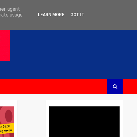
user-agent
erate usage
LEARN MORE
GOT IT