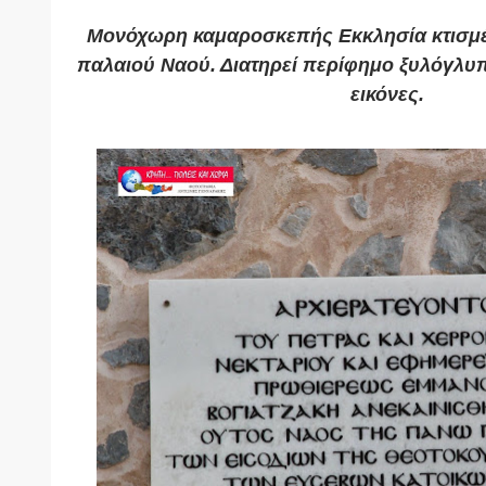
Μονόχωρη καμαροσκεπής Εκκλησία κτισμέν
παλαιού Ναού. Διατηρεί περίφημο ξυλόγλυπ
εικόνες.