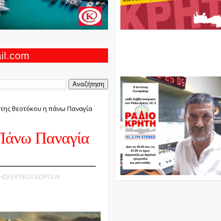
Ο Αντώνης Γενναράκης Στο Ρά
Κρήτη Κάθε Βράδυ Απο Τις 10
Τις 12 Με Θεματικές Εκπομπές
ail.com
Και Μουσικής
 της θεοτόκου η πάνω Παναγία
 Πάνω Παναγία
ΡΗΣΚΕΥΤΙΚΟΙ ΧΩΡΟΙ Ν.