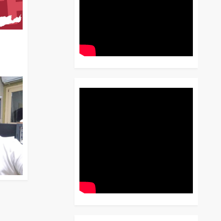
διο
 Έως
 Λόγου