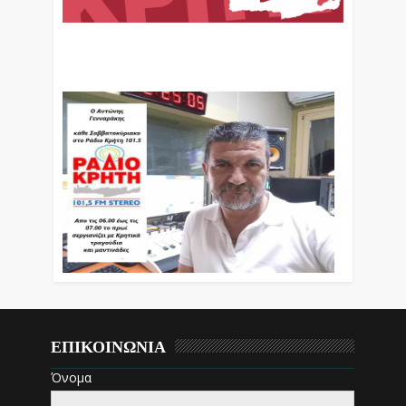
Ο Αντώνης Γενναράκης Στο Ράδιο Κρήτη Κάθε
Βράδυ Απο Τις 10 Έως Τις 12 Με Θεματικές
Εκπομπές Λόγου Και Μουσικής
ΕΠΙΚΟΙΝΩΝΙΑ
Όνομα