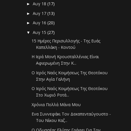
Αυγ 18
(17)
►
Αυγ 17
(13)
►
Αυγ 16
(20)
►
Αυγ 15
(27)
▼
15 Ημέρες Περισυλλογής - Της Ευάς
Καπελλάκη - Κοντού
Η Ιερά Μονή Κρουσταλλένιας Είναι
Αφιερωμένη Στην Κ...
Ο Ιερός Ναός Κοιμήσεως Της Θεοτόκου
Στην Αγία Γαλήνη
Ο Ιερός Ναός Κοιμήσεως Της Θεοτόκου
Στο Χωριό Ροτά...
Χρόνια Πολλά Μάνα Μου
Ενα Συννεφάκι Τον Δεκαπενταύγουστο -
Του Νίκου Καζ...
Ο Οδυσσέας Ελύτης Γράφει Για Τον