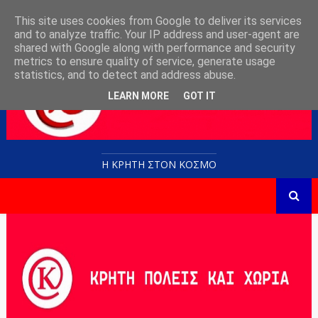
This site uses cookies from Google to deliver its services
and to analyze traffic. Your IP address and user-agent are
shared with Google along with performance and security
metrics to ensure quality of service, generate usage
statistics, and to detect and address abuse.
LEARN MORE
GOT IT
Η ΚΡΗΤΗ ΣΤΟN KOΣΜΟ