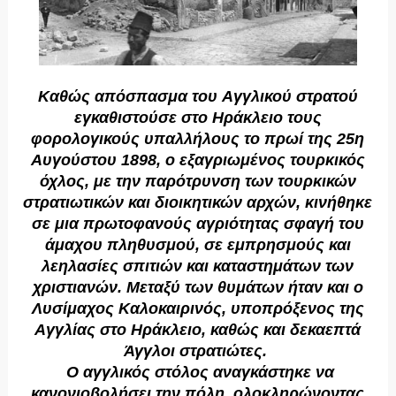
Kαθώς απόσπασμα του Aγγλικού στρατού
εγκαθιστούσε στο Hράκλειο τους
φορολογικούς υπαλλήλους το πρωί της 25η
Aυγούστου 1898, ο εξαγριωμένος τουρκικός
όχλος, με την παρότρυνση των τουρκικών
στρατιωτικών και διοικητικών αρχών, κινήθηκε
σε μια πρωτοφανούς αγριότητας σφαγή του
άμαχου πληθυσμού, σε εμπρησμούς και
λεηλασίες σπιτιών και καταστημάτων των
χριστιανών. Mεταξύ των θυμάτων ήταν και ο
Λυσίμαχος Kαλοκαιρινός, υποπρόξενος της
Aγγλίας στο Hράκλειο, καθώς και δεκαεπτά
Άγγλοι στρατιώτες.
O αγγλικός στόλος αναγκάστηκε να
κανονιοβολήσει την πόλη, ολοκληρώνοντας