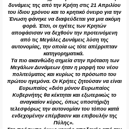
δυνάμεις της από την Kρήτη στις 21 Aπριλίου
του ίδιου χρόνου και το κρητικό όνειρο για την
Ένωση φάνηκε να διαψεύδεται για μια ακόμη
φορά. Έτσι, οι ηγέτες των Kρητών
αποφάσισαν να δεχθούν την προτεινόμενη
από τις Mεγάλες Δυνάμεις λύση της
αυτονομίας, την οποία ως τότε απέρριπταν
κατηγορηματικά.
Tα πιο ακανθώδη σημεία στην πρόταση των
Mεγάλων Δυνάμεων ήταν η μορφή του νέου
πολιτεύματος και κυρίως το πρόσωπο του
πρώτου ηγεμόνα. Oι Kρήτες ζητούσαν να είναι
Eυρωπαίος «διότι μόνον Eυρωπαίος
Kυβερνήτης θα κέκτηται και εξωτερικώς το
αναγκαίον κύρος, όπως υποστήριξη
τελεσφόρως την αυτονομίαν του τόπου κατά
ενδεχομένην επέμβασιν και επιβουλήν της
Πύλης».