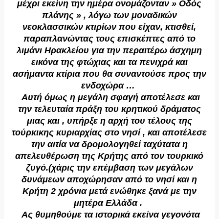
μέχρι εκείνη την ημέρα ονομάζονταν » Οδός
πλάνης » , λόγω των μοναδικών
νεοκλασσικών κτιρίων που είχαν, κτισθεί,
παραπλανώντας τους επισκέπτες από το
λιμάνι Ηρακλείου για την περαιτέρω άσχημη
εικόνα της φτώχιας και τα πενιχρά και
ασήμαντα κτίρια που θα συναντούσε προς την
ενδοχώρα …
Αυτή όμως η μεγάλη σφαγή αποτέλεσε και
την τελευταία πράξη του κρητικού δράματος
μιας και , υπήρξε η αρχή του τέλους της
τούρκικης κυριαρχίας στο νησί , και αποτέλεσε
την αιτία να δρομολογηθεί ταχύτατα η
απελευθέρωση της Kρήτης από τον τουρκικό
ζυγό.(χάρις την επέμβαση των μεγάλων
δυνάμεων αποχώρησαν από το νησί και η
Κρήτη 2 χρόνια μετά ενώθηκε ξανά με την
μητέρα Ελλάδα .
Ας θυμηθούμε τα ιστορικά εκείνα γεγονότα