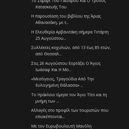
Το Σαμάρι Του Γαιδάρου Και Ο Τρόπος
Κατασκευής Του
Η παρουσίαση του βιβλίου της Άριας
Αθανασάκη, με τ...
Η Ελευθερία Αρβανιτάκη σήμερα Τετάρτη
25 Αυγούστου...
Συλλέκτες κοχυλιών, από 13 έως 85 ετών,
από Θεσσαλ...
Στις 26 Αυγούστου Εορτάζει Ο Άγιος
Ιωάσαφ Και Η Μο...
«Μεσόγειος, Τραγούδια Από Την
Ευλογημένη Θάλασσα» ...
Το Ηράκλειο τίμησε τον Άγιο Τίτο και τη
μνήμη των ...
Αλλαγές στο προφίλ των τουριστών που
επισκέπτονται...
Με τον Ευρωβουλευτή Μανόλη