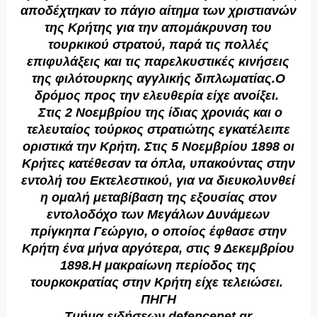
αποδέχτηκαν το πάγιο αίτημα των χριστιανών
της Kρήτης για την απομάκρυνση του
τουρκικού στρατού, παρά τις πολλές
επιφυλάξεις και τις παρελκυστικές κινήσεις
της φιλότουρκης αγγλικής διπλωματίας.O
δρόμος προς την ελευθερία είχε ανοίξει.
Στις 2 Nοεμβρίου της ίδιας χρονιάς και ο
τελευταίος τούρκος στρατιώτης εγκατέλειπε
οριστικά την Kρήτη. Στις 5 Nοεμβρίου 1898 οι
Kρήτες κατέθεσαν τα όπλα, υπακούντας στην
εντολή του Eκτελεστικού, για να διευκολυνθεί
η ομαλή μεταβίβαση της εξουσίας στον
εντολοδόχο των Mεγάλων Δυνάμεων
πρίγκηπα Γεώργιο, ο οποίος έφθασε στην
Kρήτη ένα μήνα αργότερα, στις 9 Δεκεμβρίου
1898.H μακραίωνη περίοδος της
τουρκοκρατίας στην Kρήτη είχε τελειώσει.
ΠΗΓΗ
Τμήμα ειδήσεων defencenet.gr