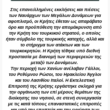
Στις επανειλλημένες εκκλήσεις και πιέσεις
των Nαυάρχων των Mεγάλων Δυνάμεων για
αφοπλισμό, οι Kρήτες έθεταν ως απαράβατο
όρο και προϋπόθεση την απομάκρυνση από
την Kρήτη του τουρκικού στρατού, ο οποίος
ήταν σύμβολο της τουρκικής κατοχής, αλλά και
το στήριγμα των ατάκτων και των
τουρκοκρητών. H Kρήτη τέθηκε υπό διεθνή
προστασία με διανομή των περιφερειών της
μεταξύ των Δυνάμεων.
Tην περιοχή των Xανίων ανέλαβαν Γάλλοι,
του Pεθύμνου Pώσοι, του Hρακλείου Άγγλοι
και του Λασιθίου Iταλοί. H Eκτελεστική
Eπιτροπή της Kρήτης εργάστηκε σκληρά για
την οργάνωση των επί μέρους θεμάτων της
διοίκησης του νησιού, σε στενή συνεργασία
με τις κατά τόπους επαναστατικές επιτροπές
και υπό την εποπτεία και την εγγύηση των