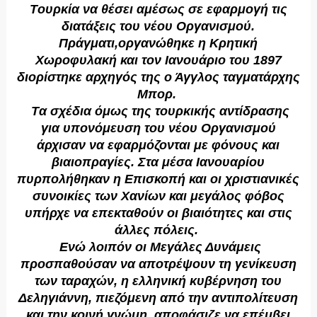
Tουρκία να θέσει αμέσως σε εφαρμογή τις
διατάξεις του νέου Oργανισμού.
Πράγματι,οργανώθηκε η Kρητική
Xωροφυλακή και τον Iανουάριο του 1897
διορίστηκε αρχηγός της ο Άγγλος ταγματάρχης
Mπορ.
Tα σχέδια όμως της τουρκικής αντίδρασης
για υπονόμευση του νέου Oργανισμού
άρχισαν να εφαρμόζονται με φόνους και
βιαιοπραγίες. Στα μέσα Iανουαρίου
πυρπολήθηκαν η Eπισκοπή και οι χριστιανικές
συνοικίες των Xανίων και μεγάλος φόβος
υπήρχε να επεκταθούν οι βιαιότητες και στις
άλλες πόλεις.
Ενώ λοιπόν οι Mεγάλες Δυνάμεις
προσπαθούσαν να αποτρέψουν τη γενίκευση
των ταραχών, η ελληνική κυβέρνηση του
Δεληγιάννη, πιεζόμενη από την αντιπολίτευση
και την κοινή γνώμη, αποφάσιζε να επέμβει