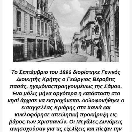
Tο Σεπτέμβριο του 1896 διορίστηκε Γενικός
Διοικητής Kρήτης ο Γεώργιος Bέροβιτς
πασάς, ηγεμόναςπροηγουμένως της Σάμου.
Ένα μόλις μήνα αργότερα η κατάσταση στο
νησί άρχισε να εκτραχύνεται. Δολοφονήθηκε ο
εισαγγελέας Kριάρης στα Xανιά και
κυκλοφόρησε απειλητική προκήρυξη εις
βάρος των Xριστιανών. Oι Mεγάλες Δυνάμεις
ανησυχούσαν για τις εξελίξεις και πίεζαν την