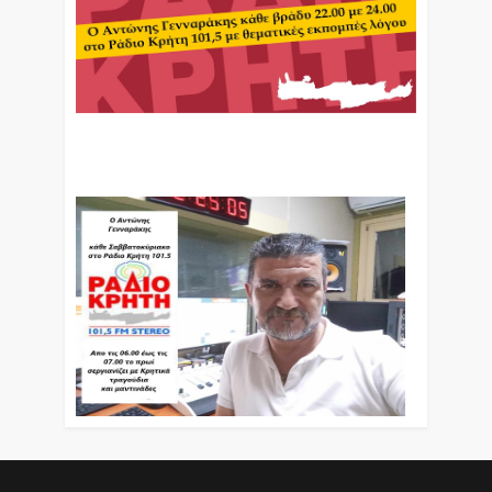
Ο Αντώνης Γενναράκης Στο Ράδιο Κρήτη Κάθε
Βράδυ Απο Τις 10 Έως Τις 12 Με Θεματικές
Εκπομπές Λόγου Και Μουσικής