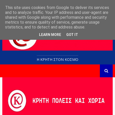
This site uses cookies from Google to deliver its services
and to analyze traffic. Your IP address and user-agent are
shared with Google along with performance and security
metrics to ensure quality of service, generate usage
statistics, and to detect and address abuse.
LEARN MORE
GOT IT
Η ΚΡΗΤΗ ΣΤΟN KOΣΜΟ