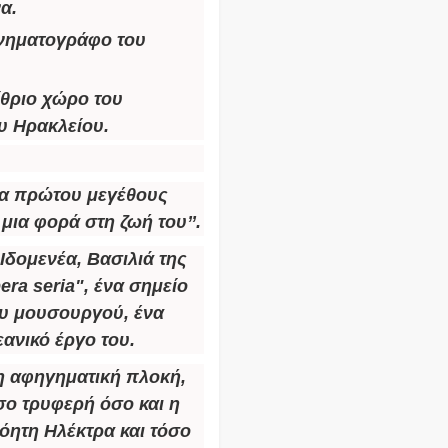
α.
ινηματογράφο του
ίθριο χώρο του
υ Ηρακλείου.
μία πρώτου μεγέθους
μια φορά στη ζωή του’’.
Ιδομενέα, Βασιλιά της
ra seria", ένα σημείο
ου μουσουργού, ένα
ανικό έργο του.
 η αφηγηματική πλοκή,
σο τρυφερή όσο και η
όητη Ηλέκτρα και τόσο