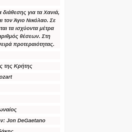
 διάθεσης για τα Χανιά,
ι τον Άγιο Νικόλαο. Σε
ται τα ισχύοντα μέτρα
αριθμός θέσεων.
Στη
σειρά προτεραιότητας.
ς της Κρήτης
ozart
ωναίος
ών:
Jon DeGaetano
δάκης