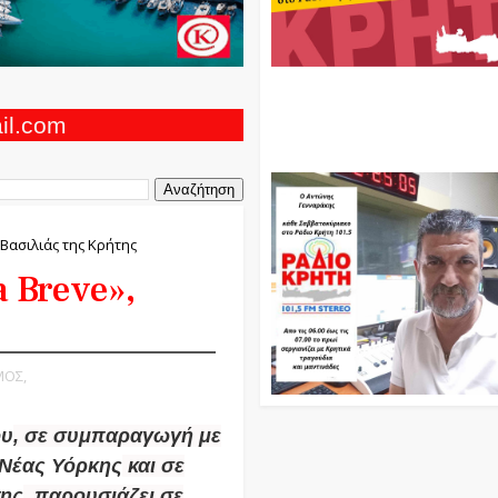
Ο Αντώνης Γενναράκης Στο Ρά
Κρήτη Κάθε Βράδυ Απο Τις 10
Τις 12 Με Θεματικές Εκπομπές
ail.com
Και Μουσικής
 Βασιλιάς της Κρήτης
 Breve»,
ΜΟΣ,
ου
, σε συμπαραγωγή με
ς Νέας Υόρκης
και σε
της
, παρουσιάζει σε