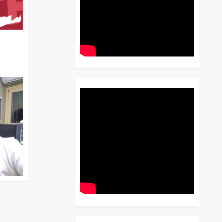
διο
 Έως
 Λόγου