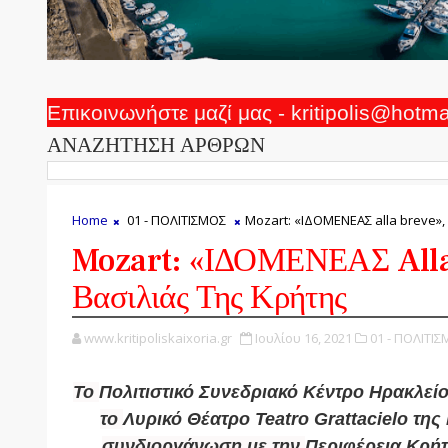
Επικοινωνήστε μαζί μας - kritipolis@hotm
ΑΝΑΖΗΤΗΣΗ ΑΡΘΡΩΝ
Home
01 - ΠΟΛΙΤΙΣΜΟΣ
Mozart: «ΙΔΟΜΕΝΕΑΣ alla breve»,
Mozart: «ΙΔΟΜΕΝΕΑΣ Alla
Βασιλιάς Της Κρήτης
www.kritipoliskaixoria.gr
Ιουλίου 16, 2021
01 - ΠΟΛΙΤΙΣ
Το
Πολιτιστικό Συνεδριακό Κέντρο Ηρακλεί
το
Λυρικό Θέατρο Teatro Grattacielo τη
συνδιοργάνωση με την
Περιφέρεια Κρή