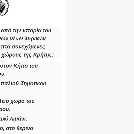
από την ιστορία του
ένων νέων λυρικών
επτά συνεχόμενες
 χώρους της Κρήτης:
 στον Κήπο του
ου.
υ παλιού δημοτικού
λειο χώρο του
ίου.
τικό Λιμάνι.
αο
, στο θερινό