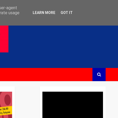
user-agent
erate usage
LEARN MORE
GOT IT