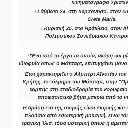
κινηματογράφο Χριστίν
Σάββατο 24, στη
Χερσόνησο
, στον κ
Creta Maris.
Κυριακή 25, στο
Ηράκλειο
, στον Α
Πολιτιστικού Συνεδριακού Κέντρο
‘’Ένα από τα έργα τα οποία, ακόμη και 
ιδιοφυΐα όπως ο Μότσαρτ, επιτυγχάνει μόνο 
Έτσι χαρακτηρίζει ο
Άλμπερτ Αϊνστάιν
τον 
Κρήτης, το τόλμημα του Μότσαρτ, στην "Ope
καμπής στη σταδιοδρομία του κορυφαί
αποφασιστικό βήμα μακριά από το νε
Η δράση επί της σκηνής είναι διαρκής και
πλούσια από εσωτερική μουσική, είναι τό
τραγική Ίλια, τόσο υστερική όπως η αμεταν