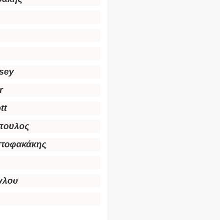
sey
r
tt
πουλος
ιστοφακάκης
γλου