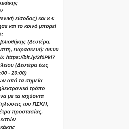
λακάκης
ν
ενική είσοδος) και 8 €
ησε και το κοινό μπορεί
ό:
ιβλιοθήκης (Δευτέρα,
Πέμπτη, Παρασκευή: 09:00
ώ: https://bit.ly/3f0Pki7
κλείου (Δευτέρα έως
00 - 20:00)
ίων από τα σημεία
ηλεκτρονικό τρόπο
να με τα ισχύοντα
κδηλώσεις του ΠΣΚΗ,
έτρα προστασίας.
λεστών
ακάκης