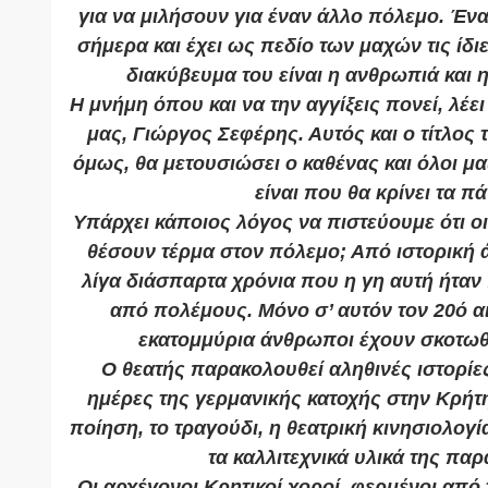
για να μιλήσουν για έναν άλλο πόλεμο. Έν
σήμερα και έχει ως πεδίο των μαχών τις ίδιε
διακύβευμα του είναι η ανθρωπιά και 
Η μνήμη όπου και να την αγγίξεις πονεί, λέε
μας, Γιώργος Σεφέρης. Αυτός και ο τίτλος 
όμως, θα μετουσιώσει ο καθένας και όλοι μα
είναι που θα κρίνει τα πά
Υπάρχει κάποιος λόγος να πιστεύουμε ότι 
θέσουν τέρμα στον πόλεμο; Από ιστορική
λίγα διάσπαρτα χρόνια που η γη αυτή ήτα
από πολέμους. Μόνο σ’ αυτόν τον 20ό α
εκατομμύρια άνθρωποι έχουν σκοτωθ
Ο θεατής παρακολουθεί αληθινές ιστορίε
ημέρες της γερμανικής κατοχής στην Κρήτη
ποίηση, το τραγούδι, η θεατρική κινησιολογί
τα καλλιτεχνικά υλικά της πα
Οι αρχέγονοι Κρητικοί χοροί, φερμένοι από