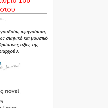
ίθριο Του
στου
ΜΟΣ,
γουδούν, αφηγούνται,
ως σκηνικό και μουσικό
ρώπινες αξίες της
ριαρχούν.