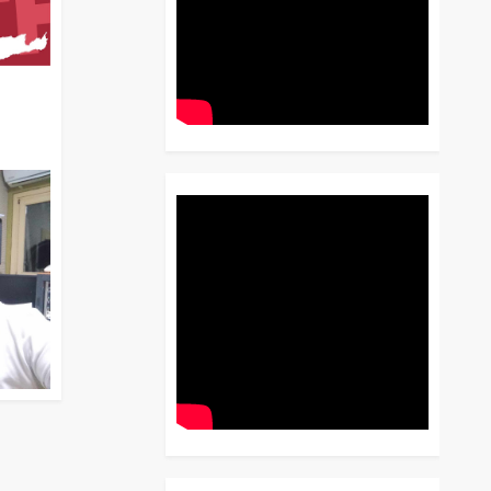
διο
 Έως
 Λόγου