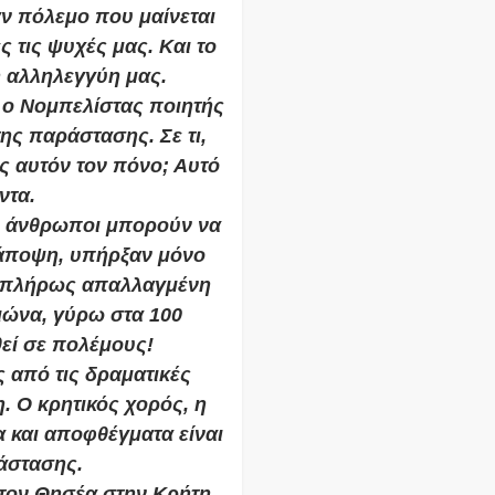
αν πόλεμο που μαίνεται
ς τις ψυχές μας. Και το
η αλληλεγγύη μας.
ι ο Νομπελίστας ποιητής
της παράστασης. Σε τι,
ς αυτόν τον πόνο; Αυτό
ντα.
οι άνθρωποι μπορούν να
 άποψη, υπήρξαν μόνο
ν πλήρως απαλλαγμένη
ιώνα, γύρω στα 100
εί σε πολέμους!
ς από τις δραματικές
. Ο κρητικός χορός, η
α και αποφθέγματα είναι
ράστασης.
 τον Θησέα στην Κρήτη,