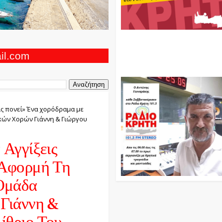
Ο Αντώνης Γενναράκης Στο Ρά
Κρήτη Κάθε Βράδυ Απο Τις 10
Τις 12 Με Θεματικές Εκπομπές
ail.com
Και Μουσικής
ις πονεί» Ένα χορόδραμα με
κών Χορών Γιάννη & Γιώργου
Αγγίξεις
 Αφορμή Τη
Ομάδα
Γιάννη &