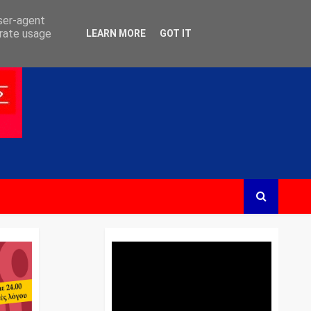
user-agent
erate usage
LEARN MORE
GOT IT