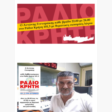
Ο Αντώνης Γενναράκης Στο Ράδιο Κρήτη Κάθε
Βράδυ Απο Τις 10 Έως Τις 12 Με Θεματικές
Εκπομπές Λόγου Και Μουσικής