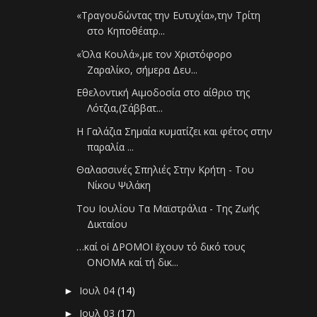
«Τραγουδώντας την Ευτυχία»,την Τρίτη
στο Κηποθέατρ...
«Όλα Κουλά»,με τον Χριστόφορο
Ζαραλίκο, σήμερα Δευ...
Εθελοντική Αιμοδοσία στο αίθριο της
Λότζια,(Σάββατ...
Η Γαλάζια Σημαία κυματίζει και φέτος στην
παραλία ...
Θαλασσινές Σπηλιές Στην Κρήτη - Του
Νίκου Ψιλάκη
Tου Ιουλίου Τα Μαϊστράλια - Της Ζωής
Δικταίου
…καί οἱ ΔΡΟΜΟΙ ἔχουν τό δικό τους
ΟΝΟΜΑ καί τή δικ...
Ιουλ 04
(14)
►
Ιουλ 03
(17)
►