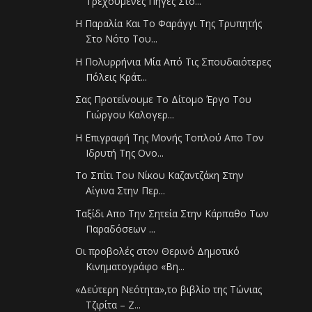
Τρεχούμενες Πηγές Στο...
Η Παραλία Και Το Φαράγγι Της Τρυπητής
Στο Νότο Του...
Η Πολυρρήνια Μία Από Τις Σπουδαιότερες
Πόλεις Κράτ...
Σας Προτείνουμε Το Δίτομο Έργο Του
Γιώργου Καλογερ...
Η Επιγραφή Της Μονής Τοπλού Απο Τον
Ιδρυτή Της Ονο...
Το Σπίτι Του Νίκου Καζαντζάκη Στην
Αίγινα Στην Περ...
Ταξίδι Απο Την Σητεία Στην Κάρπαθο Των
Παραδόσεων ...
Οι προβολές στον Θερινό Δημοτικό
Κινηματογράφο «Βη...
«Δεύτερη Νεότητα»,το βιβλίο της Τώνιας
Τζιρίτα – Ζ...