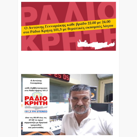
Ο Αντώνης Γενναράκης Στο Ράδιο Κρήτη Κάθε
Βράδυ Απο Τις 10 Έως Τις 12 Με Θεματικές
Εκπομπές Λόγου Και Μουσικής