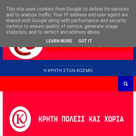
This site uses cookies from Google to deliver its services
and to analyze traffic. Your IP address and user-agent are
shared with Google along with performance and security
metrics to ensure quality of service, generate usage
statistics, and to detect and address abuse.
LEARN MORE
GOT IT
Η ΚΡΗΤΗ ΣΤΟN KOΣΜΟ