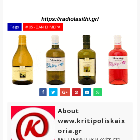
https://radiolasithi.gr/
Tags
# 05 - ΣΑΝ ΣΗΜΕΡΑ
About
www.kritipoliskaix
oria.gr
KRITI TRAVELLER Η Κρήτη στο