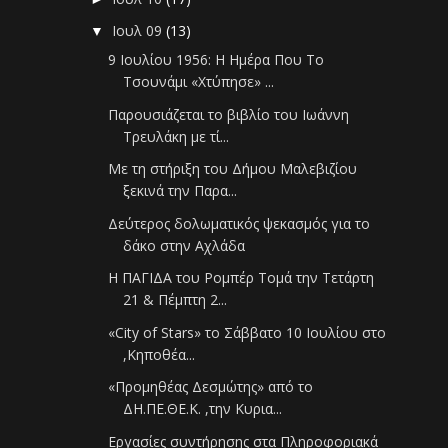
Ιουλ 09
(13)
▼
9 Ιουλίου 1956: Η Ημέρα Που Το
Τσουνάμι «Χτύπησε» ...
Παρουσιάζεται το βιβλίο του Ιωάννη
Τρευλάκη με τί...
Με τη στήριξη του Δήμου Μαλεβιζίου
ξεκινά την Παρα...
Δεύτερος δολωματικός ψεκασμός για το
δάκο στην Αχλάδα
Η ΠΑΓΙΔΑ του Ρομπέρ Τομά την Τετάρτη
21 & Πέμπτη 2...
«City of Stars» το Σάββατο 10 Ιουλίου στο
,Κηποθέα...
«Προμηθέας Δεσμώτης» από το
ΔΗ.ΠΕ.ΘΕ.Κ. ,την Κυρια...
Εργασίες συντήρησης στα Πληροφοριακά