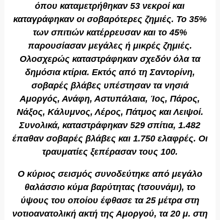
όπου καταμετρήθηκαν 53 νεκροί και
καταγράφηκαν οι σοβαρότερες ζημιές. Το 35%
των σπιτιών κατέρρευσαν και το 45%
παρουσίασαν μεγάλες ή μικρές ζημιές.
Ολοσχερώς καταστράφηκαν σχεδόν όλα τα
δημόσια κτίρια. Εκτός από τη Σαντορίνη,
σοβαρές βλάβες υπέστησαν τα νησιά
Αμοργός, Ανάφη, Αστυπάλαια, Ίος, Πάρος,
Νάξος, Κάλυμνος, Λέρος, Πάτμος και Λειψοί.
Συνολικά, καταστράφηκαν 529 σπίτια, 1.482
έπαθαν σοβαρές βλάβες και 1.750 ελαφρές. Οι
τραυματίες ξεπέρασαν τους 100.
Ο κύριος σεισμός συνοδεύτηκε από μεγάλο
θαλάσσιο κύμα βαρύτητας (τσουνάμι), το
ύψους του οποίου έφθασε τα 25 μέτρα στη
νοτιοανατολική ακτή της Αμοργού, τα 20 μ. στη