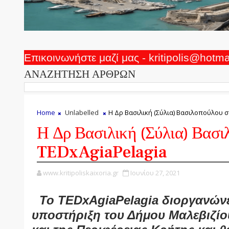
Επικοινωνήστε μαζί μας - kritipolis@hotm
ΑΝΑΖΗΤΗΣΗ ΑΡΘΡΩΝ
Home
Unlabelled
Η Δρ Βασιλική (Σύλια) Βασιλοπούλου σ
Η Δρ Βασιλική (Σύλια) Βασι
TEDxAgiaPelagia
www.kritipoliskaixoria.gr
Ιουνίου 27, 2021
Το TEDxAgiaPelagia διοργανώνε
υποστήριξη του Δήμου Μαλεβιζί