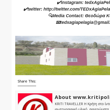
✔️instagram: tedxAgiaPel
✔️twitter: http://twitter.com/TEDxAgiaPel
🔍Media Contact: Θεοδώρα 
📧tedxagiapelagia@gmai
Share This:
About www.kritipol
KRITI TRAVELLER Η Κρήτη στο ίντε
φωτογραφικό υλικό, αφιερώματα, 