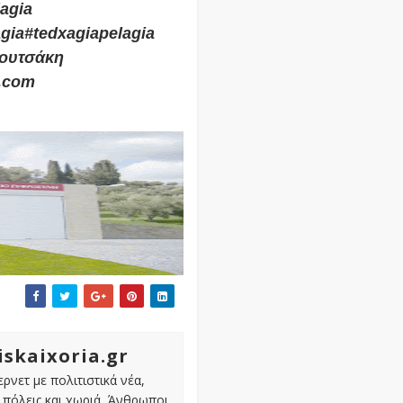
agia
agia#tedxagiapelagia
Κουτσάκη
l.com
iskaixoria.gr
ρνετ με πολιτιστικά νέα,
πόλεις και χωριά, Άνθρωποι,