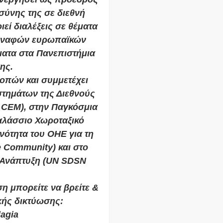
σύνης της σε διεθνή
εί διαλέξεις σε θέματα
 συναφών ευρωπαϊκών
ματα στα Πανεπιστήμια
ης.
ροπών και συμμετέχει
στημάτων της Διεθνούς
 CEM), στην Παγκόσμια
αλάσσιο Χωροταξικό
ινότητα του ΟΗΕ για τη
 Community) και στο
ο Ανάπτυξη (UN SDSN
η μπορείτε να βρείτε &
κής δικτύωσης:
agia