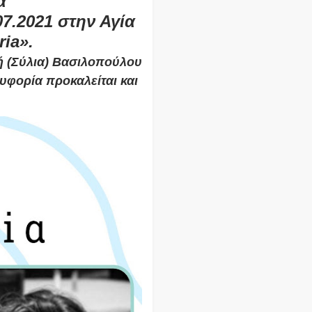
α
7.2021 στην Αγία
ia».
κή (Σύλια) Βασιλοπούλου
 ευφορία προκαλείται και