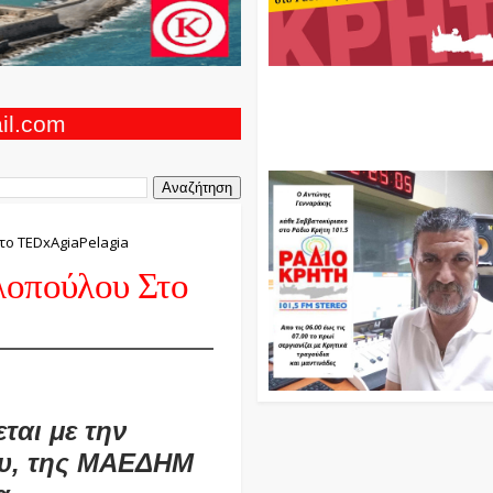
Ο Αντώνης Γενναράκης Στο Ρά
Κρήτη Κάθε Βράδυ Απο Τις 10
Τις 12 Με Θεματικές Εκπομπές
ail.com
Και Μουσικής
το TEDxAgiaPelagia
λοπούλου Στο
ται με την
ου, της ΜΑΕΔΗΜ