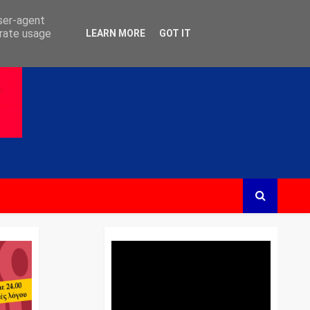
user-agent
erate usage
LEARN MORE
GOT IT