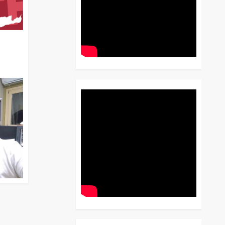
διο
 Έως
 Λόγου