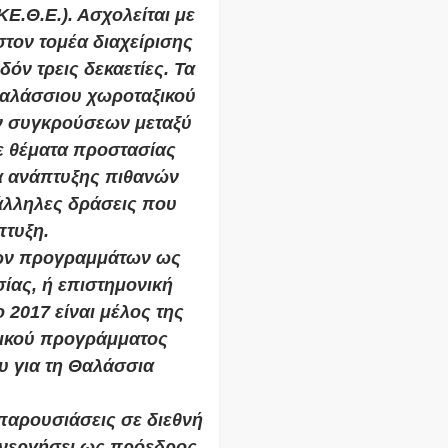
.Θ.Ε.). Ασχολείται με
τον τομέα διαχείρισης
δόν τρεις δεκαετίες. Τα
 θαλάσσιου χωροταξικού
ών συγκρούσεων μεταξύ
ε θέματα προστασίας
τα ανάπτυξης πιθανών
άλληλες δράσεις που
πτυξη.
κών προγραμμάτων ως
ίας, ή επιστημονική
2017 είναι μέλος της
νικού προγράμματος
υ για τη Θαλάσσια
παρουσιάσεις σε διεθνή
 ενεργήσει ως πρόεδρος