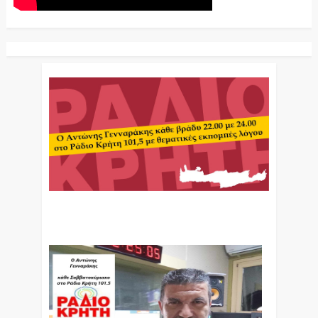
Ο Αντώνης Γενναράκης Στο Ράδιο Κρήτη Κάθε
Βράδυ Απο Τις 10 Έως Τις 12 Με Θεματικές
Εκπομπές Λόγου Και Μουσικής