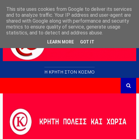
This site uses cookies from Google to deliver its services
and to analyze traffic. Your IP address and user-agent are
shared with Google along with performance and security
metrics to ensure quality of service, generate usage
statistics, and to detect and address abuse.
LEARN MORE
GOT IT
Η ΚΡΗΤΗ ΣΤΟN KOΣΜΟ