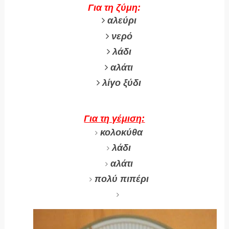
Για τη ζύμη:
αλεύρι
νερό
λάδι
αλάτι
λίγο ξύδι
Για τη γέμιση:
κολοκύθα
λάδι
αλάτι
πολύ πιπέρι