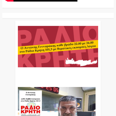
Ο Αντώνης Γενναράκης Στο Ράδιο Κρήτη Κάθε
Βράδυ Απο Τις 10 Έως Τις 12 Με Θεματικές
Εκπομπές Λόγου Και Μουσικής