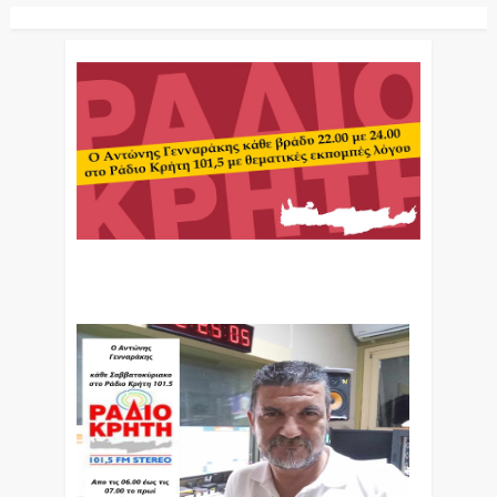
Ο Αντώνης Γενναράκης Στο Ράδιο Κρήτη Κάθε
Βράδυ Απο Τις 10 Έως Τις 12 Με Θεματικές
Εκπομπές Λόγου Και Μουσικής