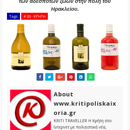
των αδέσποτων ζώων στην πόλη του
Ηρακλείου.
Tags
# 00 - ΚΡΗΤΗ
About
www.kritipoliskaix
oria.gr
KRITI TRAVELLER Η Κρήτη στο
ίντερνετ με πολιτιστικά νέα,