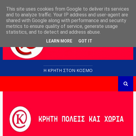
This site uses cookies from Google to deliver its services
and to analyze traffic. Your IP address and user-agent are
shared with Google along with performance and security
metrics to ensure quality of service, generate usage
statistics, and to detect and address abuse.
LEARN MORE
GOT IT
Η ΚΡΗΤΗ ΣΤΟN KOΣΜΟ