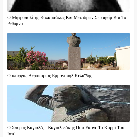
Ο Μητροπολίτης Καλαμπάκας Και Μετεώρων Σεραφείμ Και Το
Ρέθυμνο
Ο υπυργος Αεροποριας Εμμανουήλ Κελαϊδής
Ο Σπύρος Καγιαλές - Καγιαλεδάκης Που Έκανε Το Κορμί Του
Ιστό