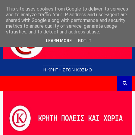
This site uses cookies from Google to deliver its services
and to analyze traffic. Your IP address and user-agent are
shared with Google along with performance and security
metrics to ensure quality of service, generate usage
statistics, and to detect and address abuse.
LEARN MORE
GOT IT
Η ΚΡΗΤΗ ΣΤΟN KOΣΜΟ