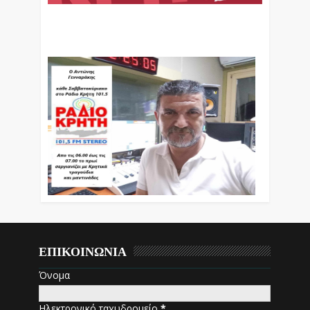
Ο Αντώνης Γενναράκης Στο Ράδιο Κρήτη Κάθε
Βράδυ Απο Τις 10 Έως Τις 12 Με Θεματικές
Εκπομπές Λόγου Και Μουσικής
ΕΠΙΚΟΙΝΩΝΙΑ
Όνομα
Ηλεκτρονικό ταχυδρομείο
*