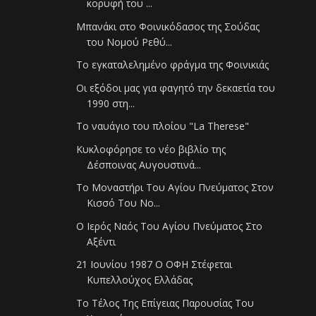
κορυφή του ...
Μπανάκι στο Φοινικόδασος της Σούδας
του Νομού Ρεθύ...
Το εγκαταλελημένο φράγμα της Φοινικιάς
Οι εξόδοι μας για φαγητό την δεκαετία του
1990 στη...
Το ναυάγιο του πλοίου "La Therese"
Κυκλοφόρησε το νέο βιβλίο της
Δέσποινας Αυγουστινά...
Το Μοναστήρι Του Αγίου Πνεύματος Στον
Κισσό Του Νο...
Ο Ιερός Ναός Του Αγίου Πνεύματος Στο
Αξέντι
21 Ιουνίου 1987 Ο ΟΦΗ Στέφεται
Κυπελλούχος Ελλάδας
Το Τέλος Της Επίγειας Παρουσίας Του