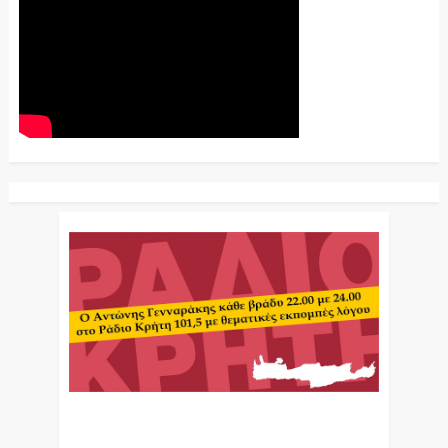
Ο Αντώνης Γενναράκης Στο Ράδιο Κρήτη Κάθε
Βράδυ Απο Τις 10 Έως Τις 12 Με Θεματικές
Εκπομπές Λόγου Και Μουσικής