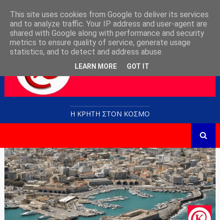
This site uses cookies from Google to deliver its services
and to analyze traffic. Your IP address and user-agent are
shared with Google along with performance and security
metrics to ensure quality of service, generate usage
statistics, and to detect and address abuse.
LEARN MORE
GOT IT
Η ΚΡΗΤΗ ΣΤΟN KOΣΜΟ