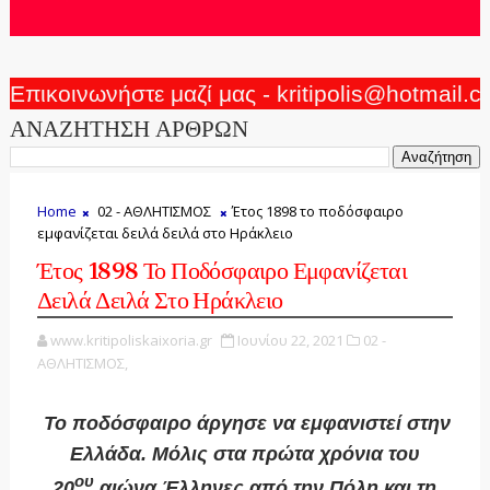
Επικοινωνήστε μαζί μας - kritipolis@hotmail.
ΑΝΑΖΗΤΗΣΗ ΑΡΘΡΩΝ
Home
02 - ΑΘΛΗΤΙΣΜΟΣ
Έτος 1898 το ποδόσφαιρο
εμφανίζεται δειλά δειλά στο Ηράκλειο
Έτος 1898 Το Ποδόσφαιρο Εμφανίζεται
Δειλά Δειλά Στο Ηράκλειο
www.kritipoliskaixoria.gr
Ιουνίου 22, 2021
02 -
ΑΘΛΗΤΙΣΜΟΣ,
Το ποδόσφαιρο άργησε να εμφανιστεί στην
Ελλάδα. Μόλις στα πρώτα χρόνια του
ου
20
αιώνα Έλληνες από την Πόλη και τη