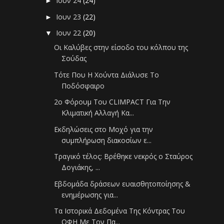
Ιουν 24
(24)
►
Ιουν 23
(22)
►
Ιουν 22
(20)
▼
Οι Καλύβες στην είσοδο του κόλπου της
Σούδας
Τότε Που Η Χούντα Διάλυσε Το
Ποδόσφαιρο
2ο Φόρουμ Του CLIMPACT Για Την
Κλιματική Αλλαγή Κα...
Eκδηλώσεις στο Μοχό για την
συμπλήρωση διακοσίων ε...
Τραγικό τέλος: Βρέθηκε νεκρός ο Σταύρος
Δογιάκης, ...
Εβδομάδα δράσεων ευαισθητοποίησης &
ενημέρωσης για...
Τα Ιστορικά Δεδομένα Της Κόντρας Του
ΟΦΗ Με Τον Πα...