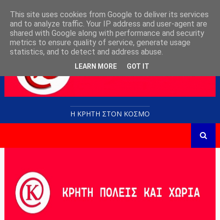
This site uses cookies from Google to deliver its services
and to analyze traffic. Your IP address and user-agent are
shared with Google along with performance and security
metrics to ensure quality of service, generate usage
statistics, and to detect and address abuse.
LEARN MORE
GOT IT
Η ΚΡΗΤΗ ΣΤΟN KOΣΜΟ