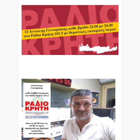
Ο Αντώνης Γενναράκης Στο Ράδιο Κρήτη Κάθε
Βράδυ Απο Τις 10 Έως Τις 12 Με Θεματικές
Εκπομπές Λόγου Και Μουσικής