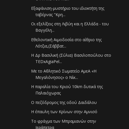
Εξαφάνιση-μυστήριο του ιδιοκτήτη της
ταβέρνας "Κρη...
Οι εξελίξεις στη Λιβύη και η Ελλάδα - του
Βαγγέλη...
Εθελοντική Αιμοδοσία στο αίθριο της
Λότζια,(Σάββατ...
Η Δρ Βασιλική (Σύλια) Βασιλοπούλου στο
TEDxAgiaPel...
Με το Αθλητικό Σωματείο ΑμεΑ «Η
Μεγαλόνησος» ο Νίκ...
Η παραλία του Κριού 10km δυτικά της
Παλαιόχωρας
Ο πεζόδρομος της οδού Δαιδάλου
Η έπαυλη των Κρίνων στην Αμνισό
Το φράγμα των Μπραμιανών στην
Ιεράπετρα