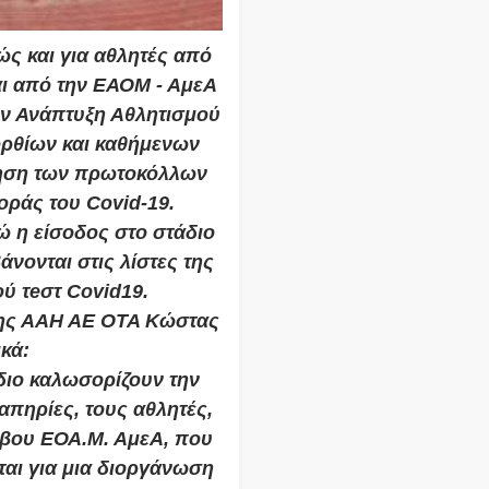
ώς και για αθλητές από
ι από την ΕΑΟΜ - ΑμεΑ
ην Ανάπτυξη Αθλητισμού
ορθίων και καθήμενων
ρηση των πρωτοκόλλων
οράς του Covid-19.
ώ η είσοδος στο στάδιο
νονται στις λίστες της
ύ τeστ Covid19.
της ΑΑΗ ΑΕ ΟΤΑ Κώστας
κά:
διο καλωσορίζουν την
πηρίες, τους αθλητές,
ίβου ΕΟΑ.Μ. ΑμεΑ, που
ται για μια διοργάνωση