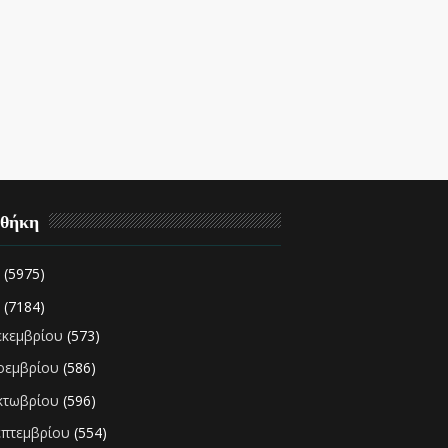
οθήκη
2
(5975)
1
(7184)
εκεμβρίου
(573)
οεμβρίου
(586)
κτωβρίου
(596)
επτεμβρίου
(554)