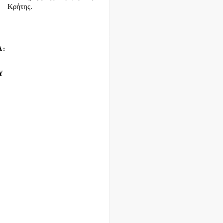
Κρήτης.
Α:
Υ