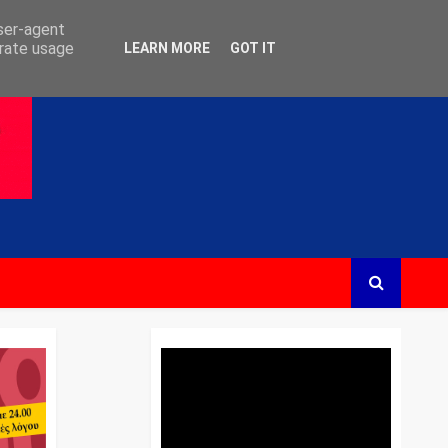
user-agent
erate usage
LEARN MORE
GOT IT