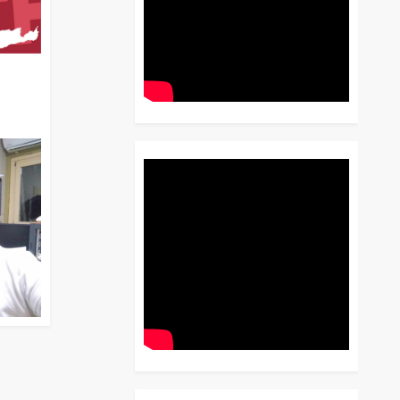
διο
 Έως
 Λόγου