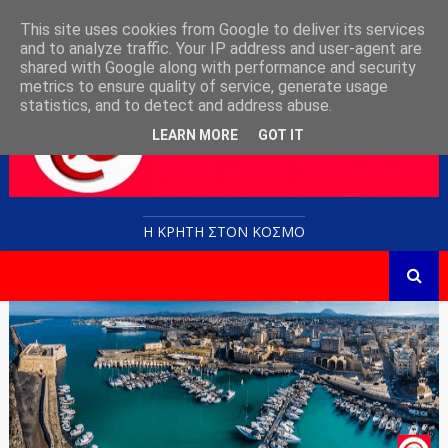
This site uses cookies from Google to deliver its services
and to analyze traffic. Your IP address and user-agent are
shared with Google along with performance and security
metrics to ensure quality of service, generate usage
statistics, and to detect and address abuse.
LEARN MORE
GOT IT
Η ΚΡΗΤΗ ΣΤΟN KOΣΜΟ