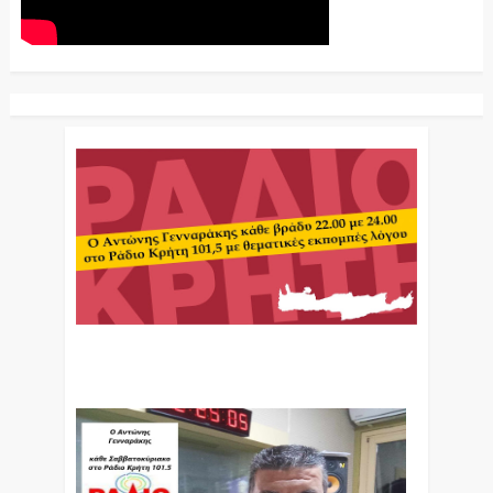
Ο Αντώνης Γενναράκης Στο Ράδιο Κρήτη Κάθε
Βράδυ Απο Τις 10 Έως Τις 12 Με Θεματικές
Εκπομπές Λόγου Και Μουσικής