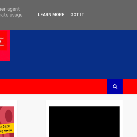
user-agent
erate usage
LEARN MORE
GOT IT