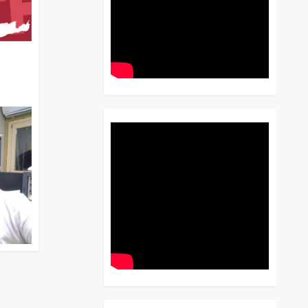
διο
 Έως
 Λόγου