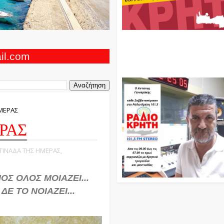
Ο Αντώνης Γενναράκης Στο Ρά
Κρήτη Κάθε Βράδυ Απο Τις 10
Τις 12 Με Θεματικές Εκπομπές
ail.com
Και Μουσικής
ΜΕΡΑΣ
ΡΑΣ
ΝΤΙΝΑΔΑ ΤΗΣ ΗΜΕΡΑΣ,
ΟΣ ΟΛΟΣ ΜΟΙΑΖΕΙ...
Ε ΤΟ ΝΟΙΑΖΕΙ...