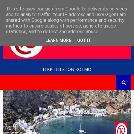
This site uses cookies from Google to deliver its services
and to analyze traffic. Your IP address and user-agent are
shared with Google along with performance and security
metrics to ensure quality of service, generate usage
statistics, and to detect and address abuse.
LEARN MORE
GOT IT
Η ΚΡΗΤΗ ΣΤΟN KOΣΜΟ