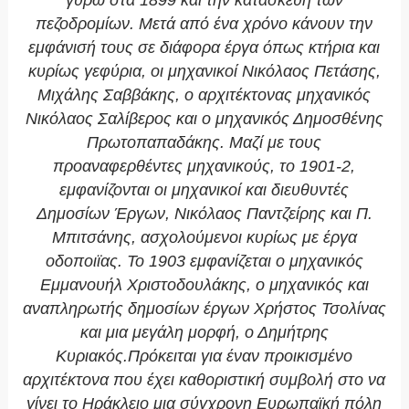
γύρω στα 1899 και την κατασκευή των
πεζοδρομίων. Μετά από ένα χρόνο κάνουν την
εμφάνισή τους σε διάφορα έργα όπως κτήρια και
κυρίως γεφύρια, οι μηχανικοί Νικόλαος Πετάσης,
Μιχάλης Σαββάκης, ο αρχιτέκτονας μηχανικός
Νικόλαος Σαλίβερος και ο μηχανικός Δημοσθένης
Πρωτοπαπαδάκης. Μαζί με τους
προαναφερθέντες μηχανικούς, το 1901-2,
εμφανίζονται οι μηχανικοί και διευθυντές
Δημοσίων Έργων, Νικόλαος Παντζείρης και Π.
Μπιτσάνης, ασχολούμενοι κυρίως με έργα
οδοποιϊας. Το 1903 εμφανίζεται ο μηχανικός
Εμμανουήλ Χριστοδουλάκης, ο μηχανικός και
αναπληρωτής δημοσίων έργων Χρήστος Τσολίνας
και μια μεγάλη μορφή, ο Δημήτρης
Κυριακός.Πρόκειται για έναν προικισμένο
αρχιτέκτονα που έχει καθοριστική συμβολή στο να
γίνει το Ηράκλειο μια σύγχρονη Ευρωπαϊκή πόλη