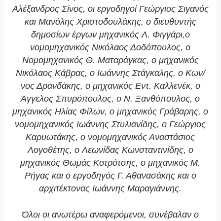
Αλέξανδρος Σίνος, οι εργοδηγοί Γεώργιος Σιγανός
και Μανόλης Χριστοδουλάκης, ο διευθυντής
δημοσίων έργων μηχανικός Λ. Φιγγάρι,ο
νομομηχανικός Νικόλαος Δοδόπουλος, ο
Νομομηχανικός Θ. Ματαράγκας, ο μηχανικός
Νικόλαος Κάβρας, ο Ιωάννης Στάγκαλης, ο Κων/
νος Δρανδάκης, ο μηχανικός Εντ. Καλλενέκ, ο
Άγγελος Σπυρόπουλος, ο Ν. Ξανθόπουλος, ο
μηχανικός Ηλίας Φίλων, ο μηχανικός Γράβαρης, ο
νομομηχανικός Ιωάννης Στυλιανίδης, ο Γεώργιος
Καρυωτάκης, ο νομομηχανικός Αναστάσιος
Λογοθέτης, ο Λεωνίδας Κωνσταντινίδης, ο
μηχανικός Θωμάς Κοτρότσης, ο μηχανικός Μ.
Ρήγας και ο εργοδηγός Γ. Αθανασάκης και ο
αρχιτέκτονας Ιωάννης Μαραγιάννης.
Όλοι οι ανωτέρω αναφερόμενοι, συνέβαλαν ο