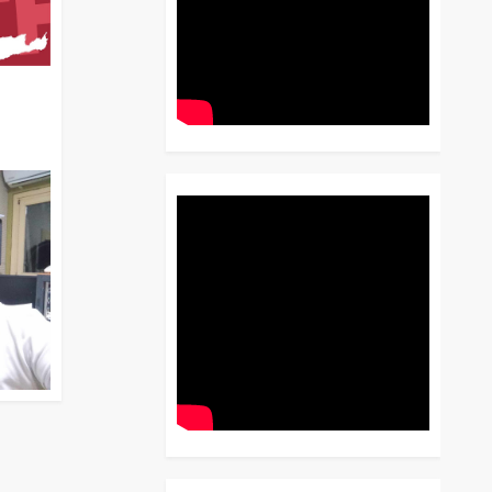
διο
 Έως
 Λόγου