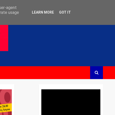
user-agent
erate usage
LEARN MORE
GOT IT