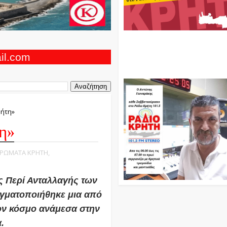
Ο Αντώνης Γενναράκης Στο Ρά
Κρήτη Κάθε Βράδυ Απο Τις 10
Τις 12 Με Θεματικές Εκπομπές
ail.com
Και Μουσικής
ρήτη»
η»
ΙΕΡΩΜΑΤΑ ΚΡΗΤΗ,
ς Περί Ανταλλαγής των
γματοποιήθηκε μια από
ον κόσμο ανάμεσα στην
α.