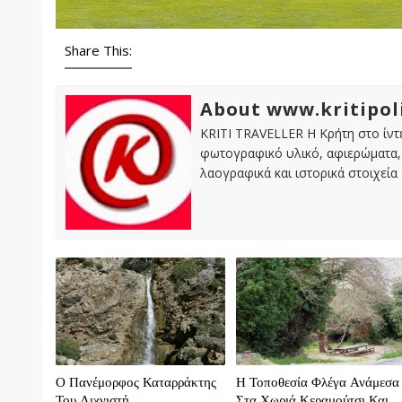
Share This:
About www.kritipol
KRITI TRAVELLER Η Κρήτη στο ίντε
φωτογραφικό υλικό, αφιερώματα, 
λαογραφικά και ιστορικά στοιχεία
Ο Πανέμορφος Καταρράκτης
Η Τοποθεσία Φλέγα Ανάμεσα
Του Λιχνιστή
Στα Χωριά Κεραμούτσι Και