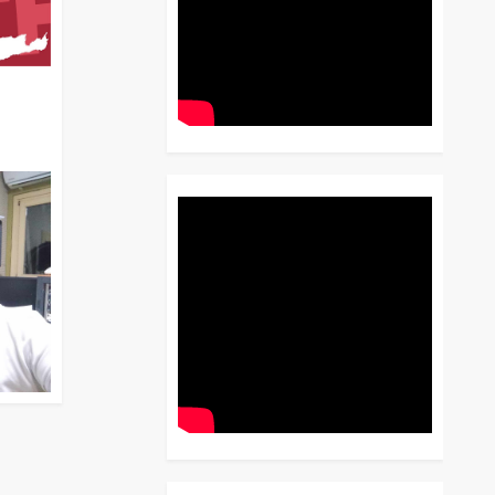
διο
 Έως
 Λόγου