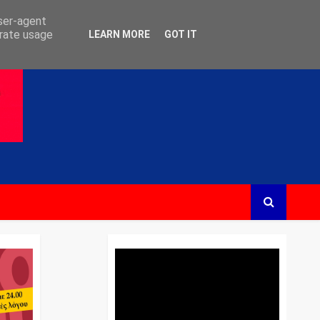
user-agent
erate usage
LEARN MORE
GOT IT