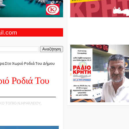
Ο Αντώνης Γενναράκης Στο Ρά
Κρήτη Κάθε Βράδυ Απο Τις 10
Τις 12 Με Θεματικές Εκπομπές
ail.com
Και Μουσικής
α Στο Χωριό Ροδιά Του Δήμου
ιό Ροδιά Του
ΙΚΟ ΤΟΠΙΟ Ν.ΗΡΑΚΛΕΙΟΥ,