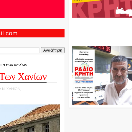
Ο Αντώνης Γενναράκης Στο Ρά
Κρήτη Κάθε Βράδυ Απο Τις 10
Τις 12 Με Θεματικές Εκπομπές
ail.com
Και Μουσικής
ψία των Χανίων
 Των Χανίων
Α Ν. ΧΑΝΙΩΝ,