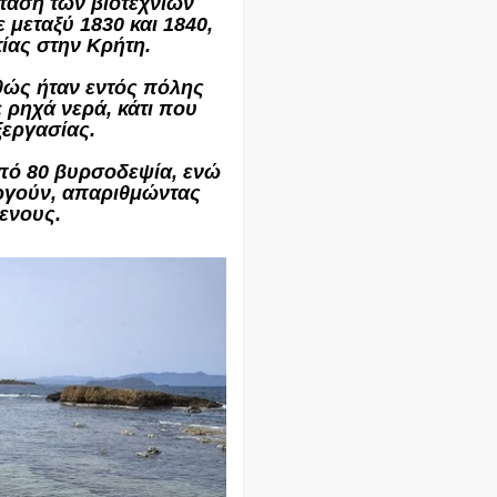
ταση των βιοτεχνιών
μεταξύ 1830 και 1840,
τίας στην Κρήτη.
θώς ήταν εντός πόλης
 ρηχά νερά, κάτι που
ξεργασίας.
από 80 βυρσοδεψία, ενώ
υργούν, απαριθμώντας
ενους.