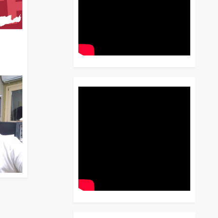
διο
 Έως
 Λόγου