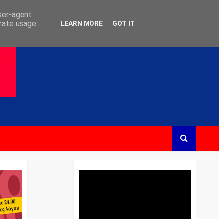
user-agent
erate usage
LEARN MORE
GOT IT