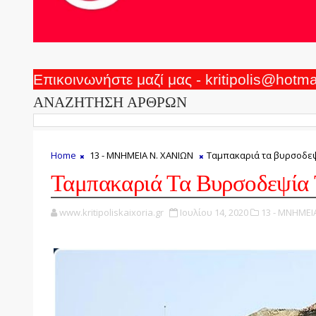
Επικοινωνήστε μαζί μας - kritipolis@hotm
ΑΝΑΖΗΤΗΣΗ ΑΡΘΡΩΝ
Home
13 - ΜΝΗΜΕΙΑ Ν. ΧΑΝΙΩΝ
Ταμπακαριά τα βυρσοδε
Ταμπακαριά Τα Βυρσοδεψία
www.kritipoliskaixoria.gr
Ιουλίου 14, 2020
13 - ΜΝΗΜΕΙ