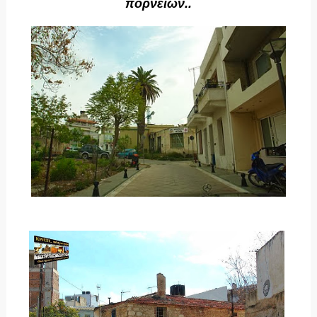
πορνείων..