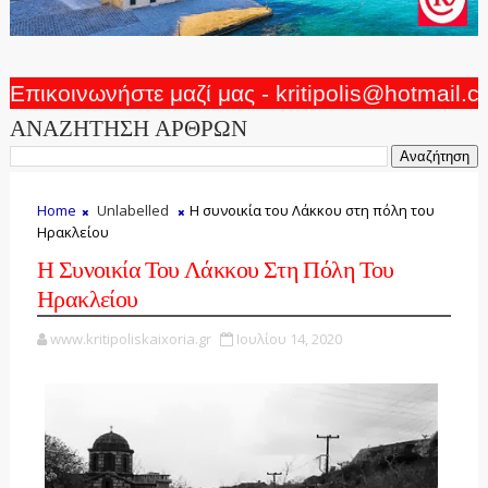
Επικοινωνήστε μαζί μας - kritipolis@hotmail.
ΑΝΑΖΗΤΗΣΗ ΑΡΘΡΩΝ
Home
Unlabelled
Η συνοικία του Λάκκου στη πόλη του
Ηρακλείου
Η Συνοικία Του Λάκκου Στη Πόλη Του
Ηρακλείου
www.kritipoliskaixoria.gr
Ιουλίου 14, 2020