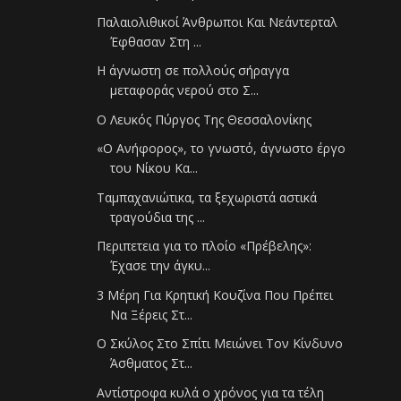
Παλαιολιθικοί Άνθρωποι Και Νεάντερταλ
Έφθασαν Στη ...
Η άγνωστη σε πολλούς σήραγγα
μεταφοράς νερού στο Σ...
Ο Λευκός Πύργος Της Θεσσαλονίκης
«Ο Ανήφορος», το γνωστό, άγνωστο έργο
του Νίκου Κα...
Ταμπαχανιώτικα, τα ξεχωριστά αστικά
τραγούδια της ...
Περιπετεια για το πλοίο «Πρέβελης»:
Έχασε την άγκυ...
3 Μέρη Για Κρητική Κουζίνα Που Πρέπει
Να Ξέρεις Στ...
Ο Σκύλος Στο Σπίτι Μειώνει Τον Κίνδυνο
Άσθματος Στ...
Αντίστροφα κυλά ο χρόνος για τα τέλη