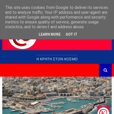
This site uses cookies from Google to deliver its services
and to analyze traffic. Your IP address and user-agent are
shared with Google along with performance and security
metrics to ensure quality of service, generate usage
statistics, and to detect and address abuse.
LEARN MORE
GOT IT
Η ΚΡΗΤΗ ΣΤΟN KOΣΜΟ