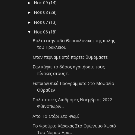
Νοε 09
(14)
►
Νοε 08
(28)
►
Νοε 07
(13)
►
Νοε 06
(18)
▼
Βολτα στην οδο Θεσσαλονικης της πολης
του Ηρακλειου
Όταν περνάμε από πόρτες θυμόμαστε
Σαν κάηκε το δάσος αγαπήσατε τους
πίνακες στους τ...
Εκπαιδευτικά Προγράμματα Στο Μουσείο
Θύραθεν
Πολιτιστικές Διαδρομές Νοέμβριος 2022 -
Φθινοπωριν...
Απο Το Στάρι Στο Ψωμί
Το Φρούριο Χάρακας Στο Ομώνυμο Χωριό
Του Νομού Ηρα...