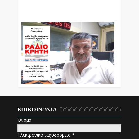
Ο Αντώνης Γενναράκης Στο Ράδιο Κρήτη Κάθε
Βράδυ Απο Τις 10 Έως Τις 12 Με Θεματικές
Εκπομπές Λόγου Και Μουσικής
ΕΠΙΚΟΙΝΩΝΙΑ
Όνομα
Ηλεκτρονικό ταχυδρομείο
*