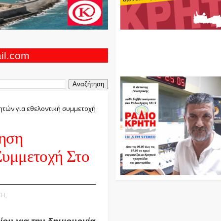
Ο Αντώνης Γενναράκης Στο Ρά
Κρήτη Κάθε Βράδυ Απο Τις 10
Τις 12 Με Θεματικές Εκπομπές
ail.com
Και Μουσικής
ητών για εθελοντική συμμετοχή
ληση
Συμμετοχή Στο
ΤΗ,