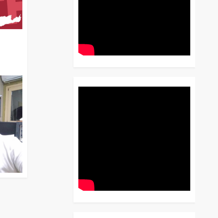
διο
 Έως
 Λόγου