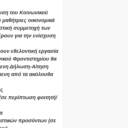
ρυση του Κοινωνικού
ι μαθήτριες οικονομικά
στική συμμετοχή των
ρουν για την ενίσχυση
ουν εθελοντική εργασία
ικού Φροντιστηρίου θα
μενη Δήλωση-Αίτηση
μενη από τα ακόλουθα
ας
σε περίπτωση φοιτητή/
α
ιαστικών προσόντων (σε