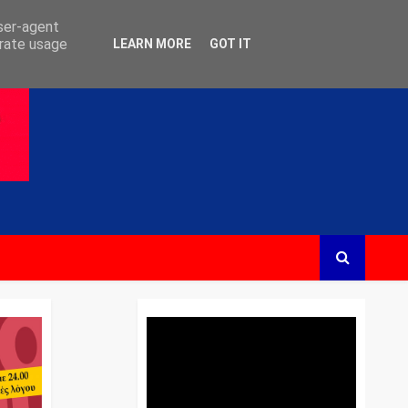
user-agent
erate usage
LEARN MORE
GOT IT