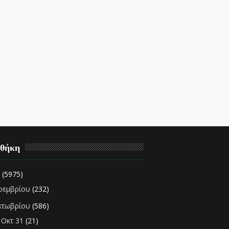
οθήκη
2
(5975)
οεμβρίου
(232)
κτωβρίου
(586)
Οκτ 31
(21)
►