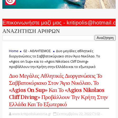
Επικοινωνήστε μαζί μας - kritipolis@hotmail.
ΑΝΑΖΗΤΗΣΗ ΑΡΘΡΩΝ
Home
02 - ΑΘΛΗΤΙΣΜΟΣ
Δυο μεγάλες αθλητικές
διοργανώσεις το Σαββατοκύριακο στον Άγιο Νικόλαο. Το
«Agios on Sup» και το «Agios Nikolaos Cliff Diving»
προβάλλουν την Κρήτη στην Ελλάδα και το εξωτερικό
Δυο Μεγάλες Αθλητικές Διοργανώσεις Το
Σαββατοκύριακο Στον Άγιο Νικόλαο. Το
«Agios On Sup» Και Το «Agios Nikolaos
Cliff Diving» Προβάλλουν Την Κρήτη Στην
Ελλάδα Και Το Εξωτερικό
www.kritipoliskaixoria.gr
Σεπτεμβρίου 22, 2022
02 -