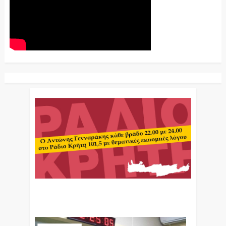
Ο Αντώνης Γενναράκης Στο Ράδιο Κρήτη Κάθε
Βράδυ Απο Τις 10 Έως Τις 12 Με Θεματικές
Εκπομπές Λόγου Και Μουσικής