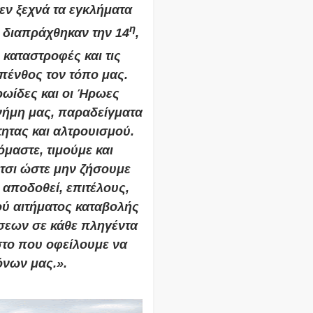
εν ξεχνά τα εγκλήματα
η
 διαπράχθηκαν την 14
,
 καταστροφές και τις
πένθος τον τόπο μας.
ρωίδες και οι Ήρωες
νήμη μας, παραδείγματα
ητας και αλτρουισμού.
μαστε, τιμούμε και
τσι ώστε μην ζήσουμε
α αποδοθεί, επιτέλους,
ού αιτήματος καταβολής
σεων σε κάθε πληγέντα
στο που οφείλουμε να
όνων μας.».