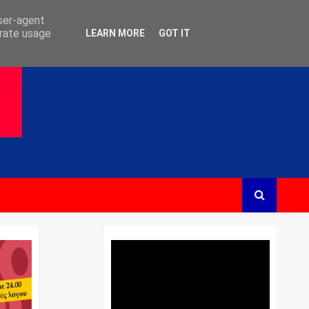
user-agent
erate usage
LEARN MORE
GOT IT