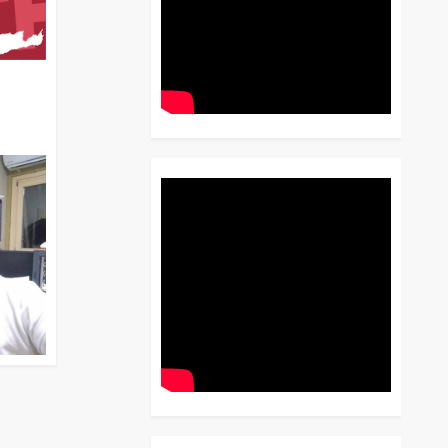
διο
 Έως
 Λόγου