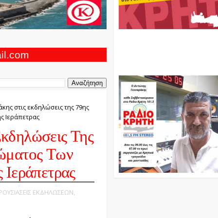
Ο Αντώνης Γενναράκης Στο Ρά
Κρήτη Κάθε Βράδυ Απο Τις 10
Τις 12 Με Θεματικές Εκπομπές
ail.com
Και Μουσικής
κης στις εκδηλώσεις της 79ης
ης Ιεράπετρας
κδηλώσεις Της
ώματος Των
 Ιεράπετρας
ΑΡΟΥΣΙΑΣΕΙΣ ΕΚΔΗΛΩΣΕΩΝ,