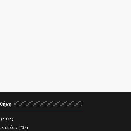
οθήκη
2
(5975)
οεμβρίου
(232)