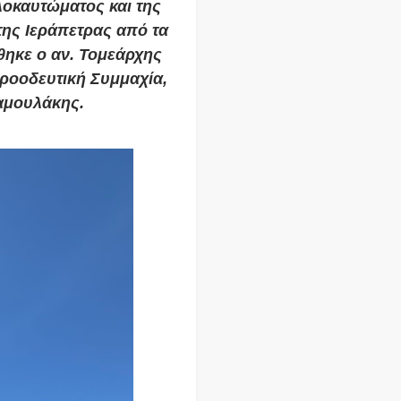
οκαυτώματος και της
της Ιεράπετρας από τα
θηκε ο αν. Τομεάρχης
ροοδευτική Συμμαχία,
αμουλάκης
.