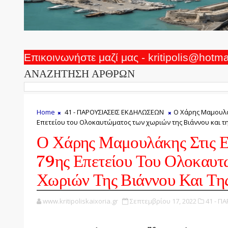
Επικοινωνήστε μαζί μας - kritipolis@hotm
ΑΝΑΖΗΤΗΣΗ ΑΡΘΡΩΝ
Home
41 - ΠΑΡΟΥΣΙΑΣΕΙΣ ΕΚΔΗΛΩΣΕΩΝ
Ο Χάρης Μαμουλά
Επετείου του Ολοκαυτώματος των χωριών της Βιάννου και τ
Ο Χάρης Μαμουλάκης Στις Ε
79ης Επετείου Του Ολοκαυτ
Χωριών Της Βιάννου Και Της
www.kritipoliskaixoria.gr
Σεπτεμβρίου 17, 2022
41 - Π