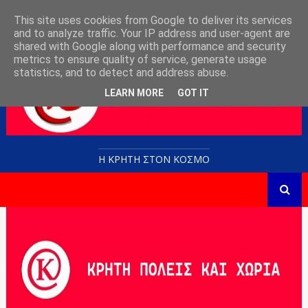
This site uses cookies from Google to deliver its services
and to analyze traffic. Your IP address and user-agent are
shared with Google along with performance and security
metrics to ensure quality of service, generate usage
statistics, and to detect and address abuse.
LEARN MORE
GOT IT
Η ΚΡΗΤΗ ΣΤΟN KOΣΜΟ