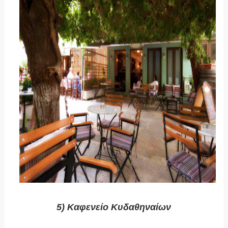
5) Kαφενείο Κυδαθηναίων