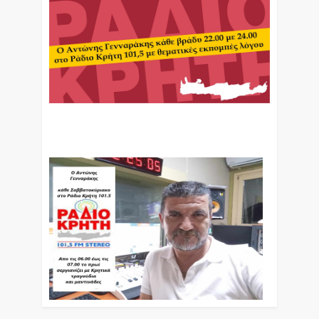
Ο Αντώνης Γενναράκης Στο Ράδιο Κρήτη Κάθε
Βράδυ Απο Τις 10 Έως Τις 12 Με Θεματικές
Εκπομπές Λόγου Και Μουσικής