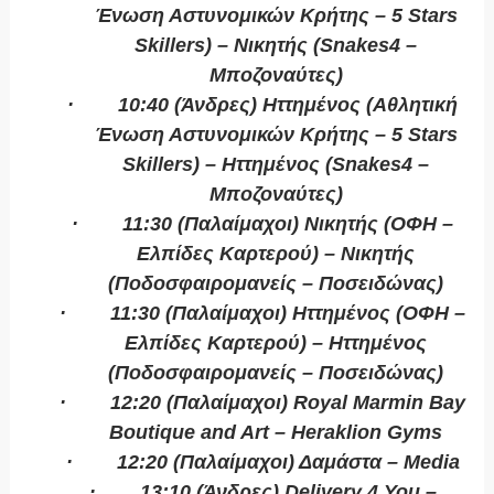
Ένωση Αστυνομικών Κρήτης – 5
Stars
Skillers
) – Νικητής (
Snakes
4 –
Μποζοναύτες)
·
10:40 (Άνδρες) Ηττημένος (Αθλητική
Ένωση Αστυνομικών Κρήτης – 5
Stars
Skillers
) – Ηττημένος (
Snakes4
–
Μποζοναύτες)
·
11:30 (Παλαίμαχοι) Νικητής (ΟΦΗ –
Ελπίδες Καρτερού) – Νικητής
(Ποδοσφαιρομανείς – Ποσειδώνας)
·
11:30 (Παλαίμαχοι) Ηττημένος (ΟΦΗ –
Ελπίδες Καρτερού) – Ηττημένος
(Ποδοσφαιρομανείς – Ποσειδώνας)
·
12:20 (
Παλαίμαχοι
) Royal Marmin Bay
Boutique and Art – Heraklion Gyms
·
12:20 (Παλαίμαχοι) Δαμάστα –
Media
·
13:10 (Άνδρες)
Delivery 4 You –