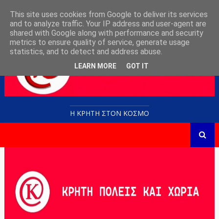
This site uses cookies from Google to deliver its services
and to analyze traffic. Your IP address and user-agent are
shared with Google along with performance and security
metrics to ensure quality of service, generate usage
statistics, and to detect and address abuse.
LEARN MORE
GOT IT
Η ΚΡΗΤΗ ΣΤΟN KOΣΜΟ