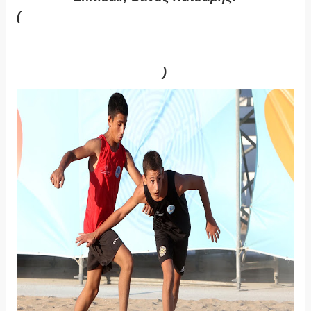
(
https://www.facebook.com/thanasis.katsaris1/
posts/pfbid02qnckabVUgoreKxHRRd7ZXudEd
mA1DHSgGh7cuys6778k5jksEd2UjHybhdey6e
eol
)