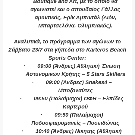
Boutique
and
Art
, με το οποίο θα
αγωνιστεί και ο σπουδαίος Γάλλος
αμυντικός, Ερίκ Αμπιντάλ (Λιόν,
Μπαρτσελόνα, Ολυμπιακός).
Αναλυτικά, το πρόγραμμα των αγώνων το
Σάββατο 23/7 στα γήπεδα στο
Karteros
Beach
Sports
Center
:
·
09:00 (Άνδρες) Αθλητική Ένωση
Αστυνομικών Κρήτης – 5
Stars
Skillers
·
09:00 (Άνδρες)
Snakes4
–
Μποζοναύτες
·
09:50 (Παλαίμαχοι) ΟΦΗ – Ελπίδες
Καρτερού
·
09:50 (Παλαίμαχοι)
Ποδοσφαιρομανείς – Ποσειδώνας
·
10:40 (Άνδρες) Νικητής (Αθλητική