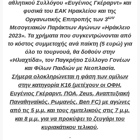
αθλητικού Συλλόγου «Ευγένιος Γκέραρντ» και
φυσικά του ΕΑΚ Ηρακλείου και της
ων
Οργανωτικής Επιτροπής των 3
Μεσογειακών Παράκτιων Αγώνων «Ηράκλειο
2023». Τα χρήματα που συγκεντρώνονται από
το κόστος συμμετοχής ανά παίκτη (5 ευρώ) για
όλο το τουρνουά, θα δοθούν στην
«Ηλιαχτίδα», τον Παγκρήτιο Σύλλογο Γονέων
και Φίλων Παιδιών με Νεοπλασία.
Σήμερα ολοκληρώνεται η φάση των ομίλων
στην κατηγορία Κ16 (μετέχουν οι ΟΦΗ,
Ευγένιος Γκέραρντ, ΠΟΑ,
Zeus
, Αναπτυξιακή
Παναθηναϊκός, Ρωμανός,
Ben
FC
) με αγώνες
από τις 5 μ.μ. και τους ημιτελικούς στις 7 μ.μ.
και 8 μ.μ. για να προκύψει το ζευγάρι του
κυριακάτικου τελικού
.