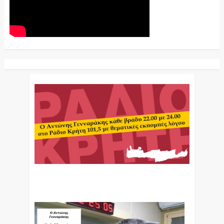
Ο Αντώνης Γενναράκης Στο Ράδιο Κρήτη Κάθε
Βράδυ Απο Τις 10 Έως Τις 12 Με Θεματικές
Εκπομπές Λόγου Και Μουσικής