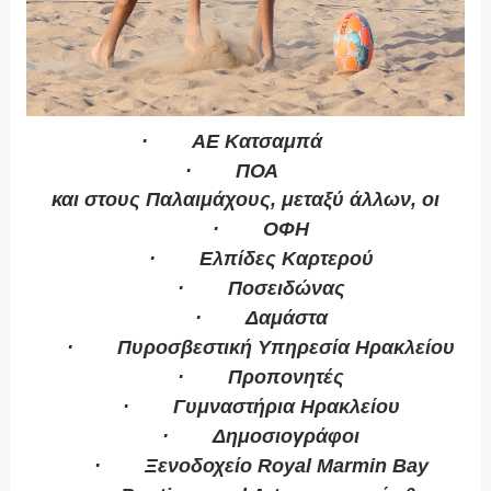
·
ΑΕ Κατσαμπά
·
ΠΟΑ
και στους Παλαιμάχους, μεταξύ άλλων, οι
·
ΟΦΗ
·
Ελπίδες Καρτερού
·
Ποσειδώνας
·
Δαμάστα
·
Πυροσβεστική Υπηρεσία Ηρακλείου
·
Προπονητές
·
Γυμναστήρια Ηρακλείου
·
Δημοσιογράφοι
·
Ξενοδοχείο
Royal
Marmin
Bay