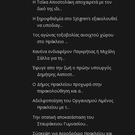
Η Τιτίκα Αποστολάκη αποχαιρετά με τον
δικό της ιδι...
Η ξηροφθαλμία στο Sjögren’s εξακολουθεί
να υποδιαγ...
1ος αγώνας τοξοβολίας ανοιχτού χώρου
στο Ηράκλειο ...
Κανένα ενδιαφέρον Παγκρήτιας ή Μιχάλη
Σάλλα για τη...
Έφυγε απο την ζωή ο πρώην υπουργός
Δημήτρης Ααποστ...
Ο Δήμος Ηρακλείου προχωρά στην
παρακολούθηση και α...
Αδελφοποίηση του Οργανισμού Λιμένος
Ηρακλείου με τ...
Την στατική αποκατάσταση του
Σταυράκειου Γυμνασίου...
Σύσκεψη για Αεροδρόμιο Ηρακλείου και