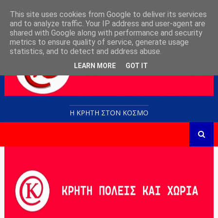
This site uses cookies from Google to deliver its services
and to analyze traffic. Your IP address and user-agent are
shared with Google along with performance and security
metrics to ensure quality of service, generate usage
statistics, and to detect and address abuse.
LEARN MORE
GOT IT
Η ΚΡΗΤΗ ΣΤΟN KOΣΜΟ