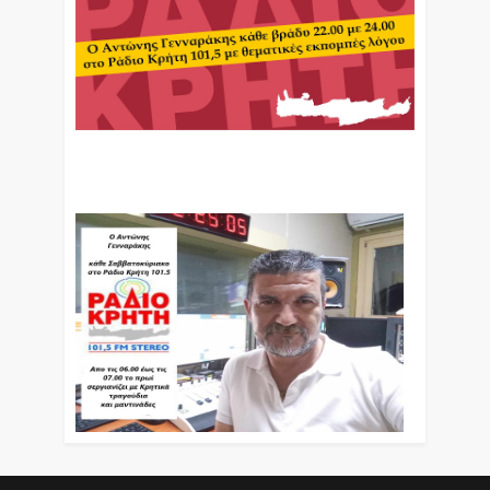
Ο Αντώνης Γενναράκης Στο Ράδιο Κρήτη Κάθε
Βράδυ Απο Τις 10 Έως Τις 12 Με Θεματικές
Εκπομπές Λόγου Και Μουσικής