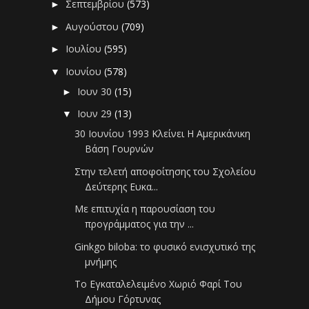
Σεπτεμβρίου
(573)
►
Αυγούστου
(709)
►
Ιουλίου
(595)
►
Ιουνίου
(578)
▼
Ιουν 30
(15)
►
Ιουν 29
(13)
▼
30 Ιουνίου 1993 Κλείνει Η Αμερικάνικη
Βάση Γουρνών
Στην τελετή αποφοίτησης του Σχολείου
Δεύτερης Ευκα...
Με επιτυχία η παρουσίαση του
προγράμματος για την ...
Ginkgo biloba: το φυσικό ενισχυτικό της
μνήμης
Το Εγκαταλελειμένο Χωριό Φαρί Του
Δήμου Γόρτυνας