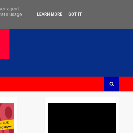
user-agent
erate usage
LEARN MORE
GOT IT