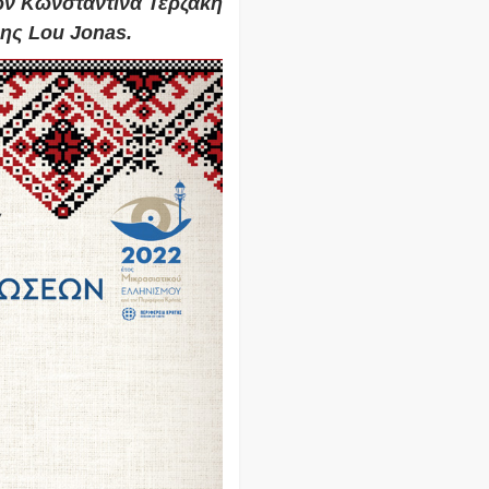
ών Κωνσταντίνα Τερζάκη
νης Lou Jonas.