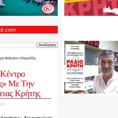
Ο Αντώνης Γενναράκης Στο Ρά
Κρήτη Κάθε Βράδυ Απο Τις 10
Τις 12 Με Θεματικές Εκπομπές
ail.com
Και Μουσικής
τρο Βιάννου «Περικλής
 Κέντρο
ς» Με Την
ειας Κρήτης
ΜΟΣ,