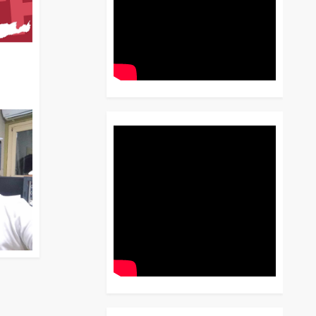
διο
 Έως
 Λόγου