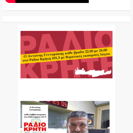
Ο Αντώνης Γενναράκης Στο Ράδιο Κρήτη Κάθε
Βράδυ Απο Τις 10 Έως Τις 12 Με Θεματικές
Εκπομπές Λόγου Και Μουσικής