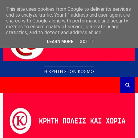
This site uses cookies from Google to deliver its services
and to analyze traffic. Your IP address and user-agent are
shared with Google along with performance and security
metrics to ensure quality of service, generate usage
statistics, and to detect and address abuse.
LEARN MORE
GOT IT
Η ΚΡΗΤΗ ΣΤΟN KOΣΜΟ