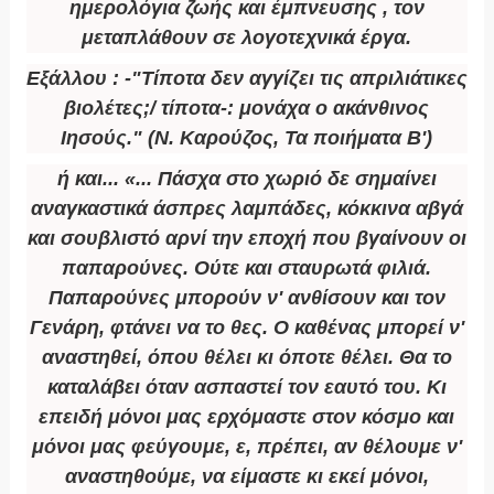
ημερολόγια ζωής και έμπνευσης , τον
μεταπλάθουν σε λογοτεχνικά έργα.
Εξάλλου : -"Τίποτα δεν αγγίζει τις απριλιάτικες
βιολέτες;/ τίποτα-: μονάχα ο ακάνθινος
Ιησούς." (Ν. Καρούζος, Τα ποιήματα Β')
ή και... «... Πάσχα στο χωριό δε σημαίνει
αναγκαστικά άσπρες λαμπάδες, κόκκινα αβγά
και σουβλιστό αρνί την εποχή που βγαίνουν οι
παπαρούνες. Ούτε και σταυρωτά φιλιά.
Παπαρούνες μπορούν ν' ανθίσουν και τον
Γενάρη, φτάνει να το θες. Ο καθένας μπορεί ν'
αναστηθεί, όπου θέλει κι όποτε θέλει. Θα το
καταλάβει όταν ασπαστεί τον εαυτό του. Κι
επειδή μόνοι μας ερχόμαστε στον κόσμο και
μόνοι μας φεύγουμε, ε, πρέπει, αν θέλουμε ν'
αναστηθούμε, να είμαστε κι εκεί μόνοι,