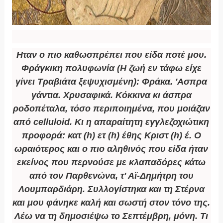
Ηταν ο πιο καθωσπρέπει που είδα ποτέ μου.
Φράγκικη πολυφωνία (Η ζωή εν τάφω είχε
γίνει Τραβιάτα ξεψυχισμένη): Φράκα. 'Ασπρα
γάντια. Χρυσαφικά. Κόκκινα κι άσπρα
ροδοπέταλα, τόσο περιποιημένα, που μοιάζαν
από celluloid. Κι η απαραίτητη εγγλεζοχιώτικη
προφορά: κατ (h) ετ (h) έθης Κριστ (h) έ. Ο
ωραιότερος και ο πιο αληθινός που είδα ήταν
εκείνος που περνούσε με κλαπαδόρες κάτω
από τον Παρθενώνα, τ' Αϊ-Δημήτρη του
Λουμπαρδιάρη. Συλλογίστηκα και τη Στέρνα
και μου φάνηκε καλή και σωστή στον τόνο της.
Λέω να τη δημοσιέψω το Σεπτέμβρη, μόνη. Τι