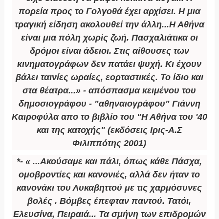
πορεία προς το Γολγοθά έχει αρχίσει. Η μια
τραγική είδηση ακολουθεί την άλλη...Η Αθήνα
είναι μια πόλη χωρίς ζωή. Πασχαλιάτικα οι
δρόμοι είναι άδειοι. Στις αίθουσες των
κινηματογράφων δεν πατάει ψυχή. Κι έχουν
βάλει ταινίες ωραίες, εορταστικές. Το ίδιο και
στα θέατρα...» - απόσπασμα κειμένου του
δημοσιογράφου - "αθηναιογράφου" Γιάννη
Καιροφύλα απο το βιβλίο του "Η Αθήνα του '40
και της κατοχής" (εκδόσεις Ιρις-Α.Σ
Φιλιππότης 2001)
*- « ...Ακούσαμε και πάλι, όπως κάθε Πάσχα,
ομοβροντίες και κανονιές, αλλά δεν ήταν το
κανονάκι του Λυκαβηττού με τις χαρμόσυνες
βολές . Βόμβες έπεφταν παντού. Τατόι,
Ελευσίνα, Πειραιά... Τα σμήνη των επιδρομών