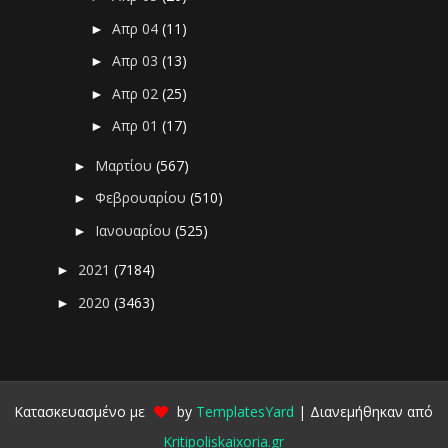
Απρ 04
(11)
►
Απρ 03
(13)
►
Απρ 02
(25)
►
Απρ 01
(17)
►
Μαρτίου
(567)
►
Φεβρουαρίου
(510)
►
Ιανουαρίου
(525)
►
2021
(7184)
►
2020
(3463)
►
Κατασκευασμένο με
by
TemplatesYard
| Διανεμήθηκαν από
Kritipoliskaixoria.gr